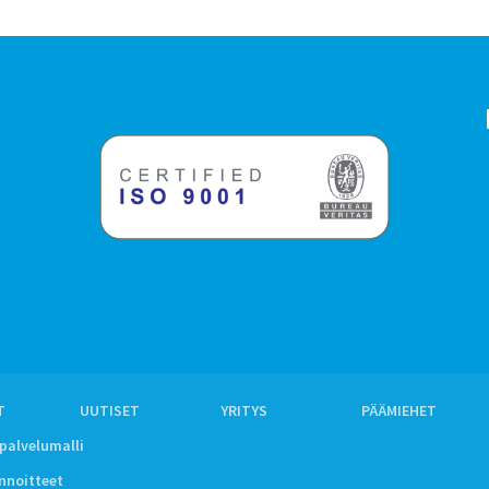
T
UUTISET
YRITYS
PÄÄMIEHET
ipalvelumalli
innoitteet