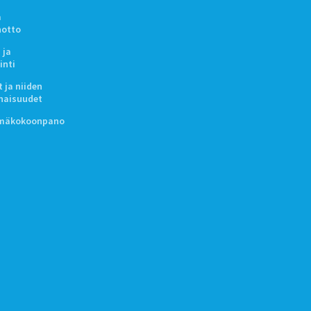
a
notto
 ja
inti
 ja niiden
naisuudet
lmäkokoonpano