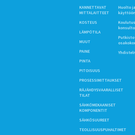
KANNETTAVAT
Huolto j
MITTALAITTEET
käyttöö
KOSTEUS
Koulutus
konsulto
LÄMPÖTILA
Putkistot
MUUT
osakoko
PAINE
Yhdiste
PINTA
PITOISUUS
PROSESSIMITTAUKSET
RÄJÄHDYSVAARALLISET
TILAT
SÄHKÖMEKAANISET
KOMPONENTIT
SÄHKÖSUUREET
TEOLLISUUSPUHALTIMET