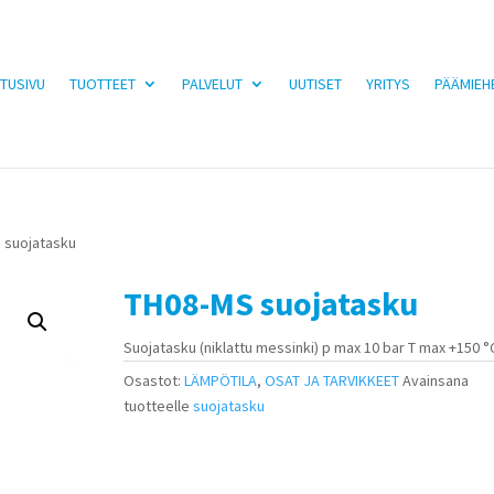
TUSIVU
TUOTTEET
PALVELUT
UUTISET
YRITYS
PÄÄMIEH
 suojatasku
TH08-MS suojatasku
Suojatasku (niklattu messinki) p max 10 bar T max +150 °
Osastot:
LÄMPÖTILA
,
OSAT JA TARVIKKEET
Avainsana
tuotteelle
suojatasku