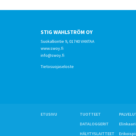
STIG WAHLSTRÖM OY
Suokalliontie 9, 01740 VANTAA
www.swoy.fi
info@swoy.fi
Tietosuojaseloste
ETUSIVU
TUOTTEET
PALVELU
DATALOGGERIT
Elinkaar
HÄLYTYSLAITTEET
Erikoisp