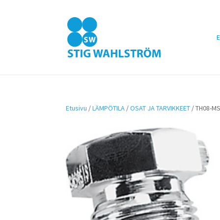
E
Etusivu
/
LÄMPÖTILA
/
OSAT JA TARVIKKEET
/ TH08-MS