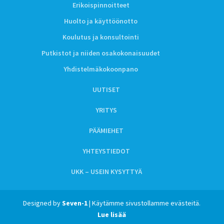
Erikoispinnoitteet
Huolto ja käyttöönotto
Koulutus ja konsultointi
Putkistot ja niiden osakokonaisuudet
Yhdistelmäkokoonpano
UUTISET
YRITYS
PÄÄMIEHET
YHTEYSTIEDOT
UKK – USEIN KYSYTTYÄ
Designed by
Seven-1
| Käytämme sivustollamme evästeitä.
Lue lisää