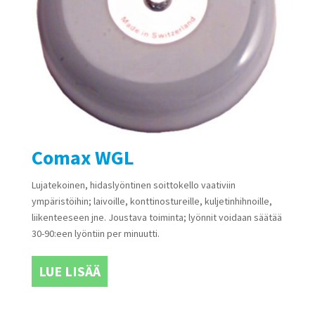
Comax WGL
Lujatekoinen, hidaslyöntinen soittokello vaativiin
ympäristöihin; laivoille, konttinostureille, kuljetinhihnoille,
liikenteeseen jne. Joustava toiminta; lyönnit voidaan säätää
30-90:een lyöntiin per minuutti.
LUE LISÄÄ