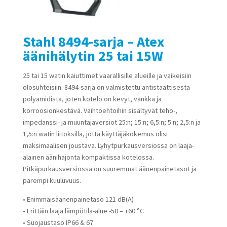
Stahl 8494-sarja – Atex
äänihälytin 25 tai 15W
25 tai 15 watin kaiuttimet vaarallisille alueille ja vaikeisiin
olosuhteisiin. 8494-sarja on valmistettu antistaattisesta
polyamidista, joten kotelo on kevyt, vankka ja
korroosionkestävä. Vaihtoehtoihin sisältyvät teho-,
impedanssi- ja muuntajaversiot 25:n; 15:n; 6,5:n; 5:n; 2,5:n ja
1,5:n watin liitoksilla, jotta käyttäjäkokemus olisi
maksimaalisen joustava. Lyhytpurkausversiossa on laaja-
alainen äänihajonta kompaktissa kotelossa.
Pitkäpurkausversiossa on suuremmat äänenpainetasot ja
parempi kuuluvuus.
• Enimmäisäänenpainetaso 121 dB(A)
• Erittäin laaja lämpötila-alue -50 – +60 °C
• Suojaustaso IP66 & 67