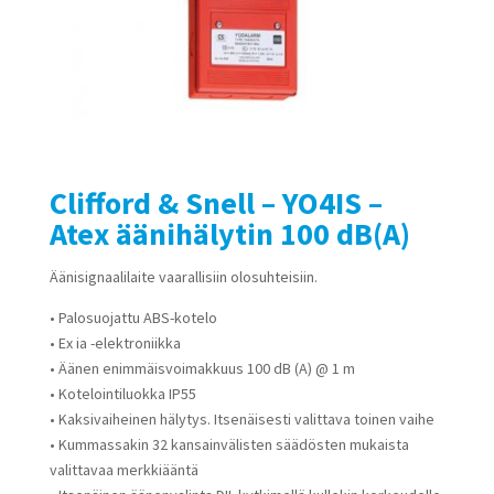
Clifford & Snell – YO4IS –
Atex äänihälytin 100 dB(A)
Äänisignaalilaite vaarallisiin olosuhteisiin.
• Palosuojattu ABS-kotelo
• Ex ia -elektroniikka
• Äänen enimmäisvoimakkuus 100 dB (A) @ 1 m
• Kotelointiluokka IP55
• Kaksivaiheinen hälytys. Itsenäisesti valittava toinen vaihe
• Kummassakin 32 kansainvälisten säädösten mukaista
valittavaa merkkiääntä