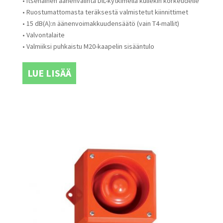
• Itsenäinen äänenvalinta DIL-kytkimellä kullekin korkeudelle
• Ruostumattomasta teräksestä valmistetut kiinnittimet
• 15 dB(A):n äänenvoimakkuudensäätö (vain T4-mallit)
• Valvontalaite
• Valmiiksi puhkaistu M20-kaapelin sisääntulo
LUE LISÄÄ