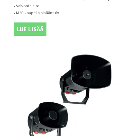
• Valvontalaite
• M20-kaapelin sisääntulo
LUE LISÄÄ