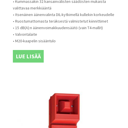
• Kummassakin 32 kansainvälisten säädösten mukaista
valittavaa merkkiääntä
• Itsenäinen äänenvalinta DIL-kytkimellä kullekin korkeudelle
• Ruostumattomasta teräksestä valmistetut kiinnittimet
• 15 dB(A):n äänenvoimakkuudensäätö (vain T4-mallit)
• Valvontalaite
• M20-kaapelin sisääntulo
LUE LISÄÄ