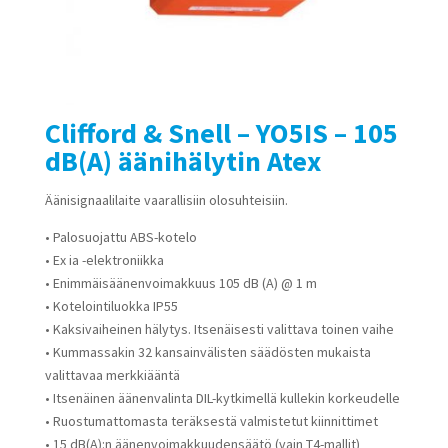
Clifford & Snell – YO5IS – 105
dB(A) äänihälytin Atex
Äänisignaalilaite vaarallisiin olosuhteisiin.
• Palosuojattu ABS-kotelo
• Ex ia -elektroniikka
• Enimmäisäänenvoimakkuus 105 dB (A) @ 1 m
• Kotelointiluokka IP55
• Kaksivaiheinen hälytys. Itsenäisesti valittava toinen vaihe
• Kummassakin 32 kansainvälisten säädösten mukaista
valittavaa merkkiääntä
• Itsenäinen äänenvalinta DIL-kytkimellä kullekin korkeudelle
• Ruostumattomasta teräksestä valmistetut kiinnittimet
• 15 dB(A):n äänenvoimakkuudensäätö (vain T4-mallit)