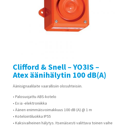
Clifford & Snell – YO3IS –
Atex äänihälytin 100 dB(A)
Äänisignaalilaite vaarallisiin olosuhteisiin.
• Palosuojattu ABS-kotelo
• Ex ia -elektroniikka
• Äänen enimmäisvoimakkuus 100 dB (A) @ 1 m
• Kotelointiluokka IP55
• Kaksivaiheinen hälytys. Itsenäisesti valittava toinen vaihe