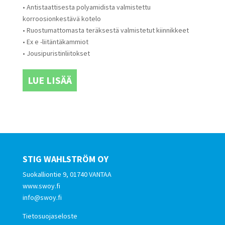
• Antistaattisesta polyamidista valmistettu
korroosionkestävä kotelo
• Ruostumattomasta teräksestä valmistetut kiinnikkeet
• Ex e -liitäntäkammiot
• Jousipuristinliitokset
LUE LISÄÄ
STIG WAHLSTRÖM OY
Suokalliontie 9, 01740 VANTAA
www.swoy.fi
info@swoy.fi
Tietosuojaseloste