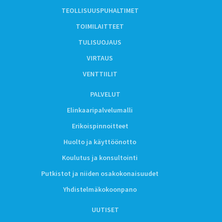
TEOLLISUUSPUHALTIMET
TOIMILAITTEET
TULISUOJAUS
VIRTAUS
VENTTIILIT
PALVELUT
Elinkaaripalvelumalli
Erikoispinnoitteet
Huolto ja käyttöönotto
Koulutus ja konsultointi
Putkistot ja niiden osakokonaisuudet
Yhdistelmäkokoonpano
UUTISET