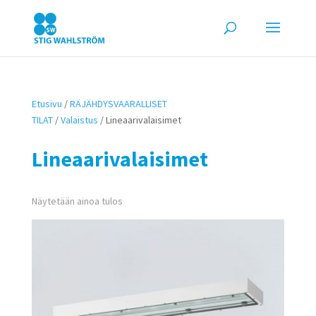
Etusivu
/
RÄJÄHDYSVAARALLISET
TILAT
/
Valaistus
/ Lineaarivalaisimet
Lineaarivalaisimet
Näytetään ainoa tulos