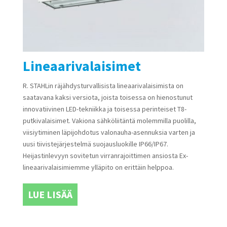
Lineaarivalaisimet
R. STAHLin räjähdysturvallisista lineaarivalaisimista on
saatavana kaksi versiota, joista toisessa on hienostunut
innovatiivinen LED-tekniikka ja toisessa perinteiset T8-
putkivalaisimet. Vakiona sähköliitäntä molemmilla puolilla,
viisiytiminen läpijohdotus valonauha-asennuksia varten ja
uusi tiivistejärjestelmä suojausluokille IP66/IP67.
Heijastinlevyyn sovitetun virranrajoittimen ansiosta Ex-
lineaarivalaisimiemme ylläpito on erittäin helppoa.
LUE LISÄÄ