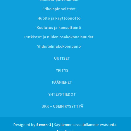
Erikoispinnoitteet
Huolto ja käyttöönotto
Koulutus ja konsultointi
Putkistot ja niiden osakokonaisuudet
Yhdistelmäkokoonpano
UUTISET
YRITYS
PÄÄMIEHET
YHTEYSTIEDOT
UKK – USEIN KYSYTTYÄ
Designed by
Seven-1
| Käytämme sivustollamme evästeitä.