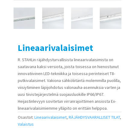
Lineaarivalaisimet
R. STAHLin räjähdysturvallisista lineaarivalaisimista on
saatavana kaksi versiota, joista toisessa on hienostunut
innovatiivinen LED-tekniikka ja toisessa perinteiset T8-
putkivalaisimet. Vakiona sähköliitäntä molemmilla puolilla,
viisiytiminen läpijohdotus valonauha-asennuksia varten ja
uusi tiivistejärjestelmä suojausluokille IP66/IP67.
Heijastinlevyyn sovitetun virranrajoittimen ansiosta Ex-
lineaarivalaisimiemme ylläpito on erittäin helppoa.
Osastot:
Lineaarivalaisimet
,
RÄJÄHDYSVAARALLISET TILAT
,
Valaistus