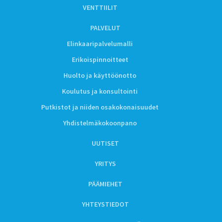
VENTTIILIT
PALVELUT
Elinkaaripalvelumalli
Erikoispinnoitteet
Huolto ja käyttöönotto
Koulutus ja konsultointi
Putkistot ja niiden osakokonaisuudet
Yhdistelmäkokoonpano
UUTISET
YRITYS
PÄÄMIEHET
YHTEYSTIEDOT