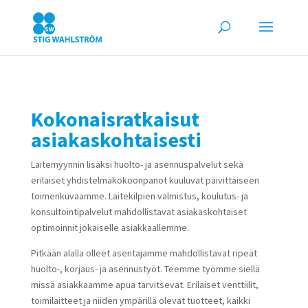
Kokonaisratkaisut
asiakaskohtaisesti
Laitemyynnin lisäksi huolto- ja asennuspalvelut sekä
erilaiset yhdistelmäkokoonpanot kuuluvat päivittäiseen
toimenkuvaamme. Laitekilpien valmistus, koulutus- ja
konsultointipalvelut mahdollistavat asiakaskohtaiset
optimoinnit jokaiselle asiakkaallemme.
Pitkään alalla olleet asentajamme mahdollistavat ripeät
huolto-, korjaus- ja asennustyöt. Teemme työmme siellä
missä asiakkaamme apua tarvitsevat. Erilaiset venttiilit,
toimilaitteet ja niiden ympärillä olevat tuotteet, kaikki