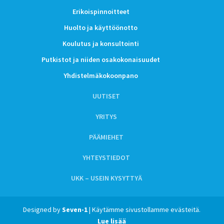
Erikoispinnoitteet
Huolto ja käyttöönotto
Koulutus ja konsultointi
Putkistot ja niiden osakokonaisuudet
Yhdistelmäkokoonpano
UUTISET
YRITYS
PÄÄMIEHET
YHTEYSTIEDOT
UKK – USEIN KYSYTTYÄ
Designed by
Seven-1
| Käytämme sivustollamme evästeitä.
Lue lisää