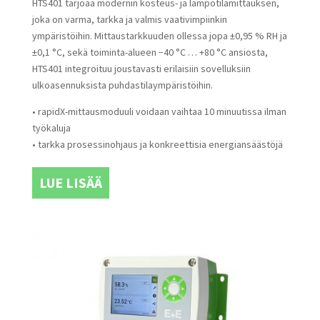
HTS401 tarjoaa modernin kosteus- ja lämpötilamittauksen,
joka on varma, tarkka ja valmis vaativimpiinkin
ympäristöihin. Mittaustarkkuuden ollessa jopa ±0,95 % RH ja
±0,1 °C, sekä toiminta-alueen −40 °C … +80 °C ansiosta,
HTS401 integroituu joustavasti erilaisiin sovelluksiin
ulkoasennuksista puhdastilaympäristöihin.
• rapidX-mittausmoduuli voidaan vaihtaa 10 minuutissa ilman
työkaluja
• tarkka prosessinohjaus ja konkreettisia energiansäästöjä
LUE LISÄÄ