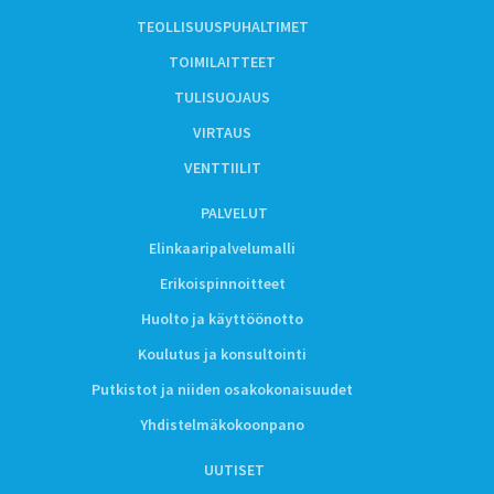
TEOLLISUUSPUHALTIMET
TOIMILAITTEET
TULISUOJAUS
VIRTAUS
VENTTIILIT
PALVELUT
Elinkaaripalvelumalli
Erikoispinnoitteet
Huolto ja käyttöönotto
Koulutus ja konsultointi
Putkistot ja niiden osakokonaisuudet
Yhdistelmäkokoonpano
UUTISET