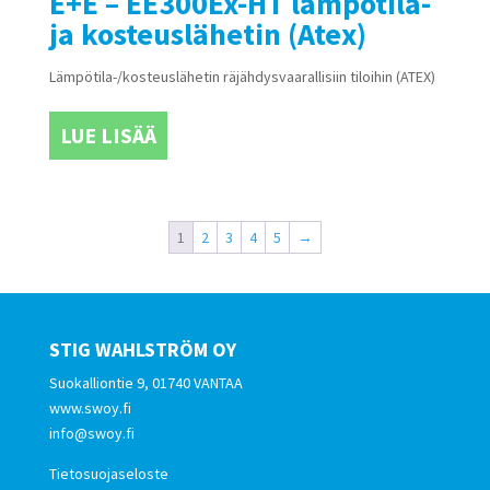
E+E – EE300Ex-HT lämpötila-
ja kosteuslähetin (Atex)
Lämpötila-/kosteuslähetin räjähdysvaarallisiin tiloihin (ATEX)
LUE LISÄÄ
1
2
3
4
5
→
STIG WAHLSTRÖM OY
Suokalliontie 9, 01740 VANTAA
www.swoy.fi
info@swoy.fi
Tietosuojaseloste