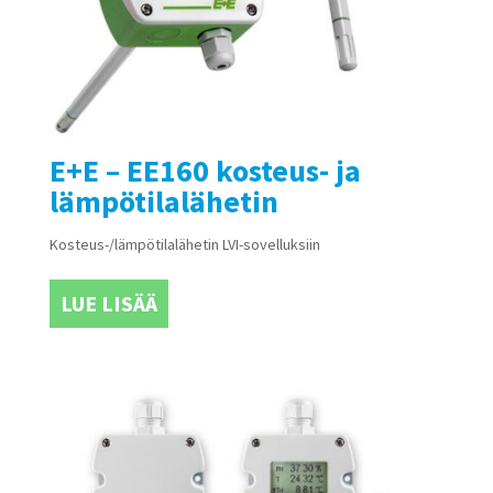
E+E – EE160 kosteus- ja
lämpötilalähetin
Kosteus-/lämpötilalähetin LVI-sovelluksiin
LUE LISÄÄ