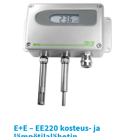
E+E – EE220 kosteus- ja
lämpötilalähetin