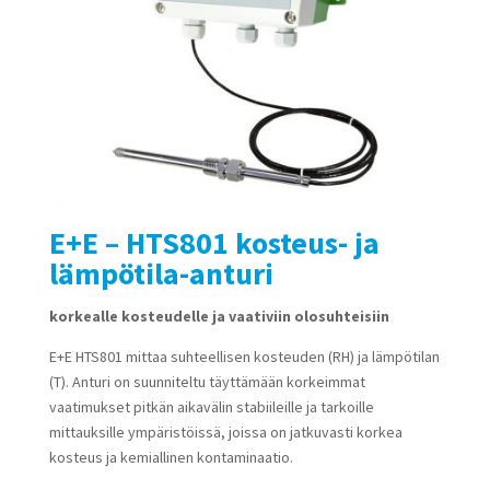
E+E – HTS801 kosteus- ja
lämpötila-anturi
korkealle kosteudelle ja vaativiin olosuhteisiin
E+E HTS801 mittaa suhteellisen kosteuden (RH) ja lämpötilan
(T). Anturi on suunniteltu täyttämään korkeimmat
vaatimukset pitkän aikavälin stabiileille ja tarkoille
mittauksille ympäristöissä, joissa on jatkuvasti korkea
kosteus ja kemiallinen kontaminaatio.