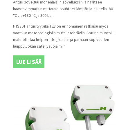
Anturi soveltuu monenlaisiin sovelluksiin ja hallitsee
haastavimmatkin mittausolosuhteet lämpötila-alueella -80
°C … +180 °C ja 300 bar.
HTS801 anturityypillä T28 on erinomainen ratkaisu myös
vaativiin meteorologisiin mittaustehtäviin. Anturin muotoilu
mahdollistaa helpon integroinnin ja parhaan sopivuuden
huippuluokan säteilysuojaimiin.
LUE LISÄÄ