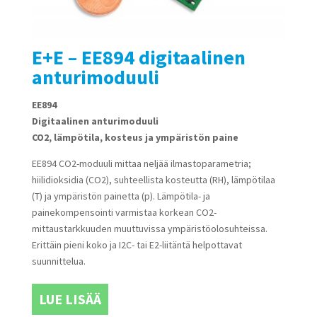
E+E – EE894 digitaalinen
anturimoduuli
EE894
Digitaalinen anturimoduuli
CO2, lämpötila, kosteus ja ympäristön paine
EE894 CO2-moduuli mittaa neljää ilmastoparametria;
hiilidioksidia (CO2), suhteellista kosteutta (RH), lämpötilaa
(T) ja ympäristön painetta (p). Lämpötila- ja
painekompensointi varmistaa korkean CO2-
mittaustarkkuuden muuttuvissa ympäristöolosuhteissa.
Erittäin pieni koko ja I2C- tai E2-liitäntä helpottavat
suunnittelua.
LUE LISÄÄ