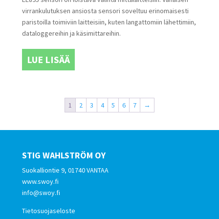
virrankulutuksen ansiosta sensori soveltuu erinomaisesti
paristoilla toimiviin laitteisiin, kuten langattomiin lähettimiin,
dataloggereihin ja käsimittareihin.
LUE LISÄÄ
1
2
3
4
5
6
7
→
STIG WAHLSTRÖM OY
Suokalliontie 9, 01740 VANTAA
www.swoy.fi
info@swoy.fi
Tietosuojaseloste