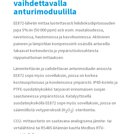
vaihdettavalla
anturimoduulilla
EE872-lähetin mittaa luotettavasti hiilidioksidipitoisuuden
jopa 5%:iin (50 000 ppm) asti esim. maataloudessa,
navetoissa, hautomoissa ja kasvihuoneissa. Aktiivinen
paineen ja lämpötilan kompensointi sisäisillä antureilla
takaavat korkeudesta ja ympäristöolosuhteista
riippumattoman mittauksen.
Lämmitettävän ja vaihdettavan anturimoduulin ansiosta
EE872 sopii myös sovelluksiin, joissa on korkea
kosteuspitoisuus ja kondensoiva ympäristö. IP65-kotelo ja
PTFE-suodatinyksikkö tarjoavat erinomaisen suojan
saastuneessa ympäristössä. Katalyyttisellä
suodatinyksiköllä EE872 sopii myös sovelluksiin, joissa on
säännöllistä vetyperoksidi (H
O
) -sterilointia.
2
2
CO2- mittaustieto on saatavana analogisena jännite- tai
virtalähtönä tai RS485-liitännän kautta Modbus RTU-