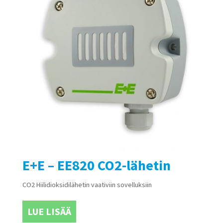
E+E – EE820 CO2-lähetin
CO2 Hiilidioksidilähetin vaativiin sovelluksiin
LUE LISÄÄ