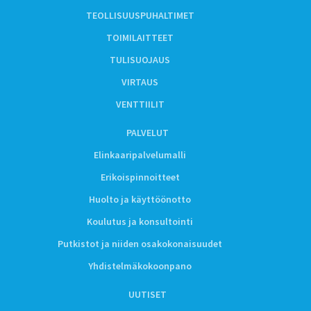
TEOLLISUUSPUHALTIMET
TOIMILAITTEET
TULISUOJAUS
VIRTAUS
VENTTIILIT
PALVELUT
Elinkaaripalvelumalli
Erikoispinnoitteet
Huolto ja käyttöönotto
Koulutus ja konsultointi
Putkistot ja niiden osakokonaisuudet
Yhdistelmäkokoonpano
UUTISET