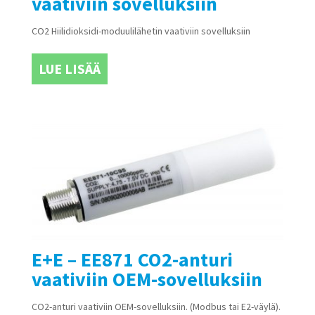
vaativiin sovelluksiin
CO2 Hiilidioksidi-moduulilähetin vaativiin sovelluksiin
LUE LISÄÄ
E+E – EE871 CO2-anturi
vaativiin OEM-sovelluksiin
CO2-anturi vaativiin OEM-sovelluksiin. (Modbus tai E2-väylä).