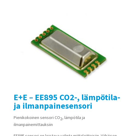
E+E – EE895 CO2-, lämpötila-
ja ilmanpainesensori
Pienikokoinen sensori CO
, lämpötila ja
2
ilmanpainemittauksiin
EE895 sensori on loistava valinta mittalaitteisiin. Vähäisen