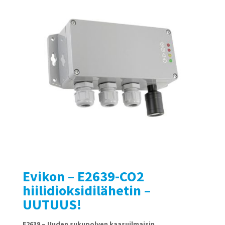
Evikon – E2639-CO2
hiilidioksidilähetin –
UUTUUS!
E2639 – Uuden sukupolven kaasuilmaisin