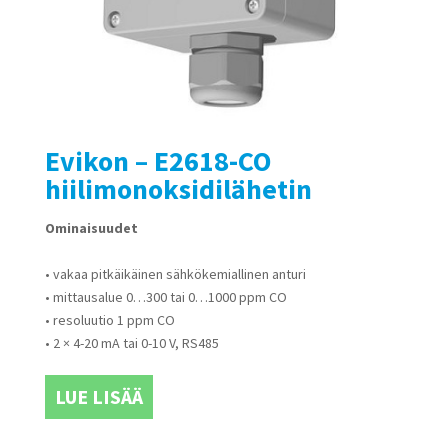
Evikon – E2618-CO
hiilimonoksidilähetin
Ominaisuudet
• vakaa pitkäikäinen sähkökemiallinen anturi
• mittausalue 0…300 tai 0…1000 ppm CO
• resoluutio 1 ppm CO
• 2 × 4-20 mA tai 0-10 V, RS485
LUE LISÄÄ