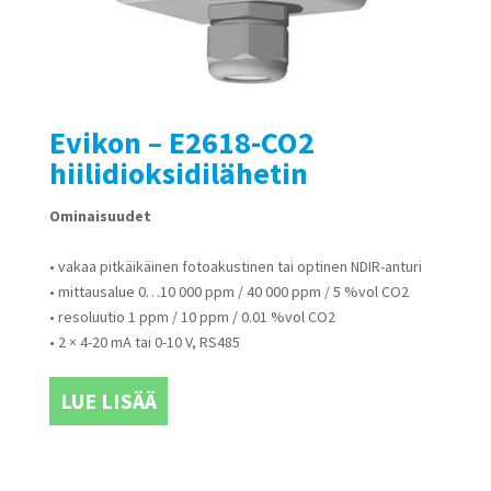
Evikon – E2618-CO2
hiilidioksidilähetin
Ominaisuudet
• vakaa pitkäikäinen fotoakustinen tai optinen NDIR-anturi
• mittausalue 0…10 000 ppm / 40 000 ppm / 5 %vol CO2
• resoluutio 1 ppm / 10 ppm / 0.01 %vol CO2
• 2 × 4-20 mA tai 0-10 V, RS485
LUE LISÄÄ