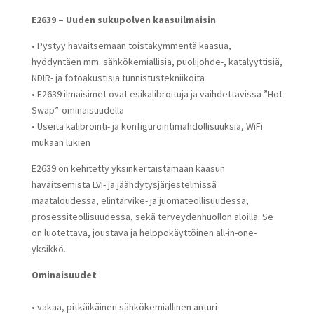
E2639 – Uuden sukupolven kaasuilmaisin
• Pystyy havaitsemaan toistakymmentä kaasua,
hyödyntäen mm. sähkökemiallisia, puolijohde-, katalyyttisiä,
NDIR- ja fotoakustisia tunnistustekniikoita
• E2639 ilmaisimet ovat esikalibroituja ja vaihdettavissa ”Hot
Swap”-ominaisuudella
• Useita kalibrointi- ja konfigurointimahdollisuuksia, WiFi
mukaan lukien
E2639 on kehitetty yksinkertaistamaan kaasun
havaitsemista LVI- ja jäähdytysjärjestelmissä
maataloudessa, elintarvike- ja juomateollisuudessa,
prosessiteollisuudessa, sekä terveydenhuollon aloilla. Se
on luotettava, joustava ja helppokäyttöinen all-in-one-
yksikkö.
Ominaisuudet
• vakaa, pitkäikäinen sähkökemiallinen anturi