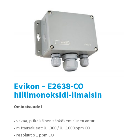
Evikon – E2638-CO
hiilimonoksidi-ilmaisin
Ominaisuudet
• vakaa, pitkäikäinen sähkökemiallinen anturi
• mittausalueet: 0…300 / 0…1000 ppm CO
• resoluutio 1 ppm CO