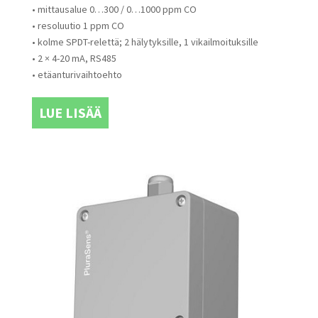
• mittausalue 0…300 / 0…1000 ppm CO
• resoluutio 1 ppm CO
• kolme SPDT-relettä; 2 hälytyksille, 1 vikailmoituksille
• 2 × 4-20 mA, RS485
• etäanturivaihtoehto
LUE LISÄÄ