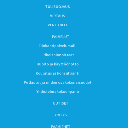
TULISUOJAUS
VIRTAUS
VENTTIILIT
PALVELUT
Elinkaaripalvelumalli
Erikoispinnoitteet
Huolto ja käyttöönotto
Koulutus ja konsultointi
Putkistot ja niiden osakokonaisuudet
Yhdistelmäkokoonpano
UUTISET
YRITYS
PÄÄMIEHET