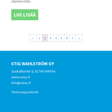
ohjelmistolla.
LUE LISÄÄ
←
1
2
3
4
5
6
7
→
STIG WAHLSTRÖM OY
Suokalliontie 9, 01740 VANTAA
www.swoy.fi
info@swoy.fi
Tietosuojaseloste