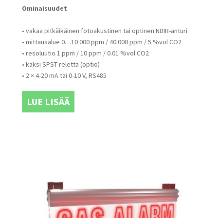
Ominaisuudet
• vakaa pitkäikäinen fotoakustinen tai optinen NDIR-anturi
• mittausalue 0…10 000 ppm / 40 000 ppm / 5 %vol CO2
• resoluutio 1 ppm / 10 ppm / 0.01 %vol CO2
• kaksi SPST-relettä (optio)
• 2 × 4-20 mA tai 0-10 V, RS485
LUE LISÄÄ