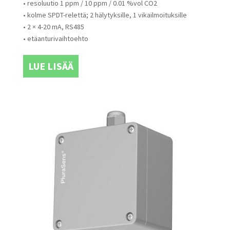
• resoluutio 1 ppm / 10 ppm / 0.01 %vol CO2
• kolme SPDT-relettä; 2 hälytyksille, 1 vikailmoituksille
• 2 × 4-20 mA, RS485
• etäanturivaihtoehto
LUE LISÄÄ