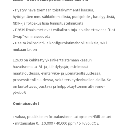
• Pystyy havaitsemaan toistakymmentä kaasua,
hyödyntäen mm. sähkökemiallisia, puolijohde-, katalyyttisiä,
NDIR- ja fotoakustisia tunnistustekniikoita
• E2639 ilmaisimet ovat esikalibroituja ja vaihdettavissa ”Hot
Swap”-ominaisuudella
• Useita kalibrointi- ja konfigurointimahdollisuuksia, WiFi
mukaan lukien
E2639 on kehitetty yksinkertaistamaan kaasun
havaitsemista LVI- ja jäähdytysjärjestelmissä
maataloudessa, elintarvike- ja juomateollisuudessa,
prosessiteollisuudessa, sekä terveydenhuollon aloilla. Se
on luotettava, joustava ja helppokäyttöinen all-in-one-
yksikkö.
Ominaisuudet
• vakaa, pitkäikäinen fotoakustinen tai optinen NDIR-anturi
• mittausalue 0…10,000 / 40,000 ppm / 5 %vol CO2