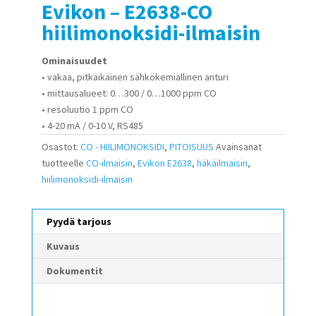
Evikon – E2638-CO
hiilimonoksidi-ilmaisin
Ominaisuudet
• vakaa, pitkäikäinen sähkökemiallinen anturi
• mittausalueet: 0…300 / 0…1000 ppm CO
• resoluutio 1 ppm CO
• 4-20 mA / 0-10 V, RS485
Osastot:
CO - HIILIMONOKSIDI
,
PITOISUUS
Avainsanat
tuotteelle
CO-ilmaisin
,
Evikon E2638
,
häkäilmaisin
,
hiilimonoksidi-ilmaisin
Pyydä tarjous
Kuvaus
Dokumentit