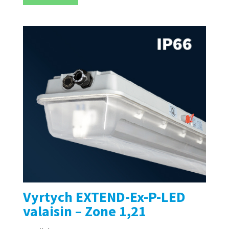
Vyrtych EXTEND-Ex-P-LED
valaisin – Zone 1,21