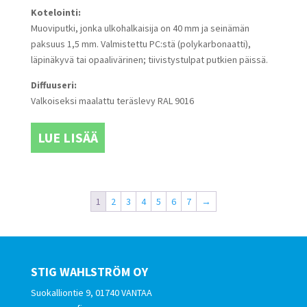
Kotelointi:
Muoviputki, jonka ulkohalkaisija on 40 mm ja seinämän
paksuus 1,5 mm. Valmistettu PC:stä (polykarbonaatti),
läpinäkyvä tai opaalivärinen; tiivistystulpat putkien päissä.
Diffuuseri:
Valkoiseksi maalattu teräslevy RAL 9016
LUE LISÄÄ
1
2
3
4
5
6
7
→
STIG WAHLSTRÖM OY
Suokalliontie 9, 01740 VANTAA