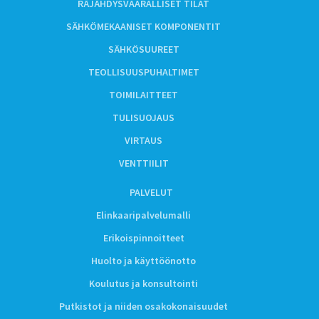
RÄJÄHDYSVAARALLISET TILAT
SÄHKÖMEKAANISET KOMPONENTIT
SÄHKÖSUUREET
TEOLLISUUSPUHALTIMET
TOIMILAITTEET
TULISUOJAUS
VIRTAUS
VENTTIILIT
PALVELUT
Elinkaaripalvelumalli
Erikoispinnoitteet
Huolto ja käyttöönotto
Koulutus ja konsultointi
Putkistot ja niiden osakokonaisuudet