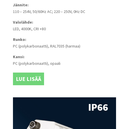
Jännite:
110 – 254V, 50/60Hz AC; 220 – 250V, 0Hz DC
Valolähde:
LED, 4000K, CRI +80
Runko:
PC (polykarbonaatti), RAL7035 (harmaa)
Kansi:
PC (polykarbonaatti), opaali
LUE LISÄÄ