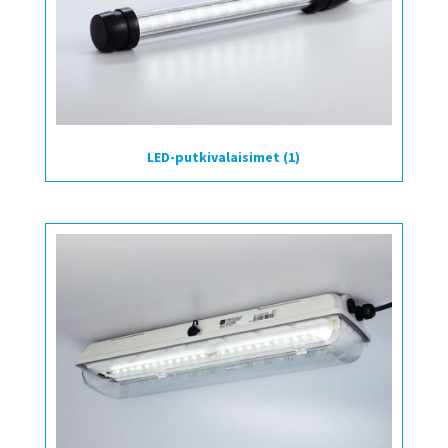
LED-putkivalaisimet
(1)