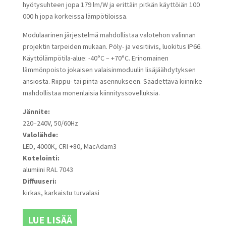
hyötysuhteen jopa 179 lm/W ja erittäin pitkän käyttöiän 100
000 h jopa korkeissa lämpötiloissa.
Modulaarinen järjestelmä mahdollistaa valotehon valinnan
projektin tarpeiden mukaan. Pöly- ja vesitiivis, luokitus IP66.
Käyttölämpötila-alue: -40°C – +70°C. Erinomainen
lämmönpoisto jokaisen valaisinmoduulin lisäjäähdytyksen
ansiosta. Riippu- tai pinta-asennukseen. Säädettävä kiinnike
mahdollistaa monenlaisia kiinnityssovelluksia.
Jännite:
220–240V, 50/60Hz
Valolähde:
LED, 4000K, CRI +80, MacAdam3
Kotelointi:
alumiini RAL 7043
Diffuuseri:
kirkas, karkaistu turvalasi
LUE LISÄÄ