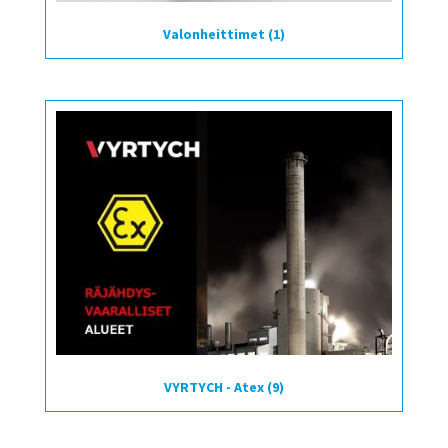
Valonheittimet
(1)
VYRTYCH - Atex
(9)