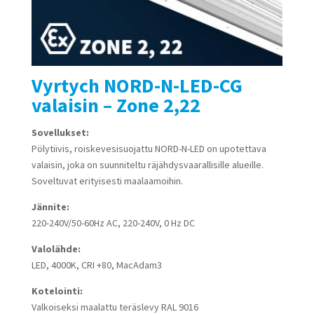
Vyrtych NORD-N-LED-CG
valaisin – Zone 2,22
Sovellukset:
Pölytiivis, roiskevesisuojattu NORD-N-LED on upotettava
valaisin, joka on suunniteltu räjähdysvaarallisille alueille.
Soveltuvat erityisesti maalaamoihin.
Jännite:
220-240V/50-60Hz AC, 220-240V, 0 Hz DC
Valolähde:
LED, 4000K, CRI +80, MacAdam3
Kotelointi:
Valkoiseksi maalattu teräslevy RAL 9016