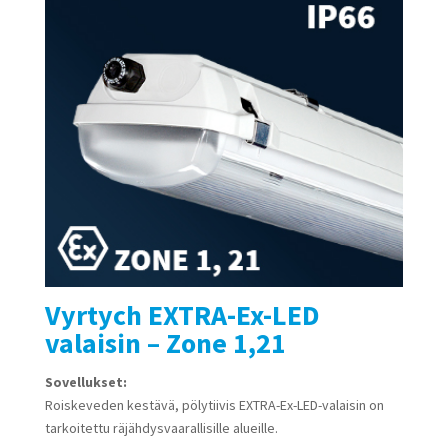
Vyrtych EXTRA-Ex-LED
valaisin – Zone 1,21
Sovellukset:
Roiskeveden kestävä, pölytiivis EXTRA-Ex-LED-valaisin on
tarkoitettu räjähdysvaarallisille alueille.