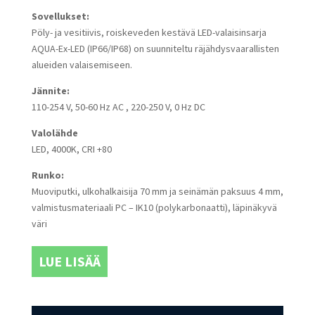
Sovellukset:
Pöly- ja vesitiivis, roiskeveden kestävä LED-valaisinsarja
AQUA-Ex-LED (IP66/IP68) on suunniteltu räjähdysvaarallisten
alueiden valaisemiseen.
Jännite:
110-254 V, 50-60 Hz AC , 220-250 V, 0 Hz DC
Valolähde
LED, 4000K, CRI +80
Runko:
Muoviputki, ulkohalkaisija 70 mm ja seinämän paksuus 4 mm,
valmistusmateriaali PC – IK10 (polykarbonaatti), läpinäkyvä
väri
LUE LISÄÄ