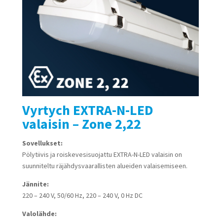
Vyrtych EXTRA-N-LED
valaisin – Zone 2,22
Sovellukset:
Pölytiivis ja roiskevesisuojattu EXTRA-N-LED valaisin on
suunniteltu räjähdysvaarallisten alueiden valaisemiseen.
Jännite:
220 – 240 V, 50/60 Hz, 220 – 240 V, 0 Hz DC
Valolähde: