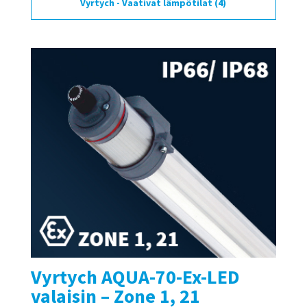
Vyrtych - Vaativat lämpötilat
(4)
Vyrtych AQUA-70-Ex-LED
valaisin – Zone 1, 21