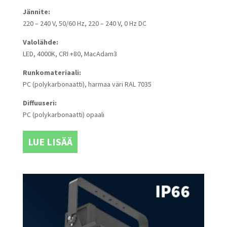
Jännite:
220 – 240 V, 50/60 Hz, 220 – 240 V, 0 Hz DC
Valolähde:
LED, 4000K, CRI +80, MacAdam3
Runkomateriaali:
PC (polykarbonaatti), harmaa väri RAL 7035
Diffuuseri:
PC (polykarbonaatti) opaali
LUE LISÄÄ