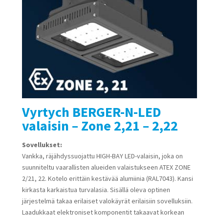
Vyrtych BERGER-N-LED
valaisin – Zone 2,21 – 2,22
Sovellukset:
Vankka, räjähdyssuojattu HIGH-BAY LED-valaisin, joka on
suunniteltu vaarallisten alueiden valaistukseen ATEX ZONE
2/21, 22. Kotelo erittäin kestävää alumiinia (RAL7043). Kansi
kirkasta karkaistua turvalasia. Sisällä oleva optinen
järjestelmä takaa erilaiset valokäyrät erilaisiin sovelluksiin.
Laadukkaat elektroniset komponentit takaavat korkean