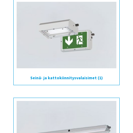
Seinä- ja kattokiinnitysvalaisimet
(1)