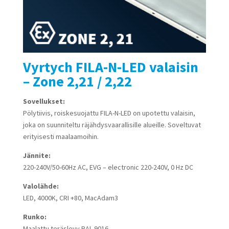
Vyrtych FILA-N-LED valaisin
– Zone 2,21 / 2,22
Sovellukset:
Pölytiivis, roiskesuojattu FILA-N-LED on upotettu valaisin,
joka on suunniteltu räjähdysvaarallisille alueille. Soveltuvat
erityisesti maalaamoihin.
Jännite:
220-240V/50-60Hz AC, EVG – electronic 220-240V, 0 Hz DC
Valolähde:
LED, 4000K, CRI +80, MacAdam3
Runko:
Maalattu teräslevy RAL 9016