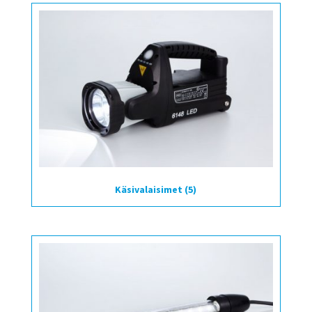
Käsivalaisimet
(5)