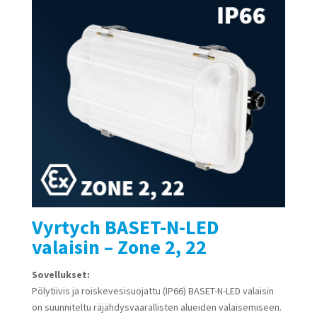
Vyrtych BASET-N-LED
valaisin – Zone 2, 22
Sovellukset:
Pölytiivis ja roiskevesisuojattu (IP66) BASET-N-LED valaisin
on suunniteltu räjähdysvaarallisten alueiden valaisemiseen.