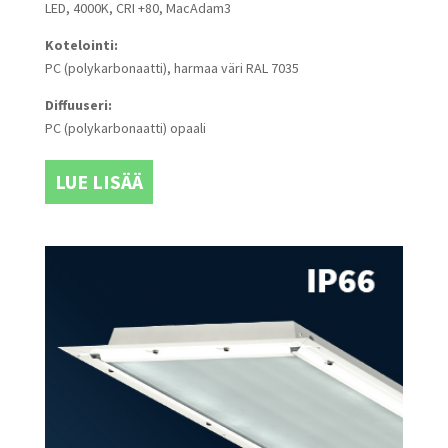
LED, 4000K, CRI +80, MacAdam3
Kotelointi:
PC (polykarbonaatti), harmaa väri RAL 7035
Diffuuseri:
PC (polykarbonaatti) opaali
LUE LISÄÄ