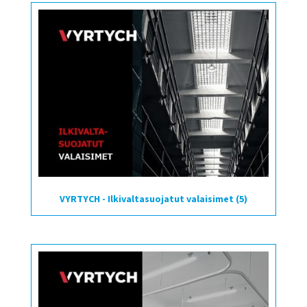
VYRTYCH - Ilkivaltasuojatut valaisimet
(5)