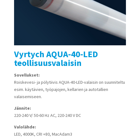
Vyrtych AQUA-40-LED
teollisuusvalaisin
Sovellukset:
Roiskevesi- ja pölytiivis AQUA-40-LED-valaisin on suunniteltu
esim. käytävien, työpajojen, kellarien ja autotallien
valaisemiseen.
Jännite:
220-240 V/ 50-60 Hz AC, 220-240 V DC
Valolähde:
LED, 4000K, CRI +80, MacAdam3