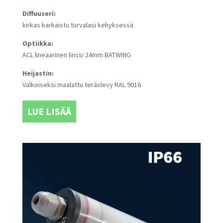
Diffuuseri:
kirkas karkaistu turvalasi kehyksessä
Optiikka:
ACL lineaarinen linssi 24mm BATWING
Heijastin:
Valkoiseksi maalattu teräslevy RAL 9016
LUE LISÄÄ