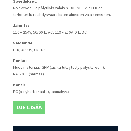
Sovellukset:
Roiskevesi- ja pölytiivis valaisin EXTEND-Ex-P-LED on
tarkoitettu räjähdysvaarallisten alueiden valaisemiseen.
Jännite:
110 – 254V, 50/60Hz AC; 220 – 250V, 0Hz DC
Valolähde:
LED, 4000K, CRI +80
Runko:
Muovimateriaali GRP (lasikuitutäytetty polystyreeni),
RAL7035 (harmaa)
Kansi:
PC (polykarbonaatti), läpinäkyvä
LUE LISÄÄ