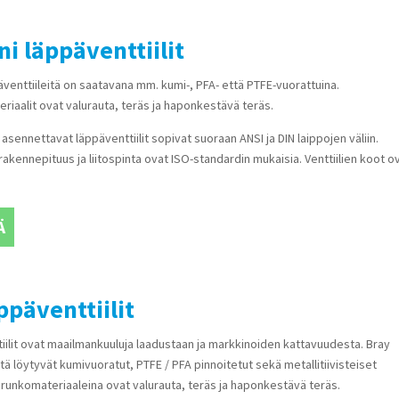
i läppäventtiilit
venttiileitä on saatavana mm. kumi-, PFA- että PTFE-vuorattuina.
iaalit ovat valurauta, teräs ja haponkestävä teräs.
 asennettavat läppäventtiilit sopivat suoraan ANSI ja DIN laippojen väliin.
 rakennepituus ja liitospinta ovat ISO-standardin mukaisia. Venttiilien koot o
Ä
ppäventtiilit
iilit ovat maailmankuuluja laadustaan ja markkinoiden kattavuudesta. Bray
stä löytyvät kumivuoratut, PTFE / PFA pinnoitetut sekä metallitiivisteiset
srunkomateriaaleina ovat valurauta, teräs ja haponkestävä teräs.