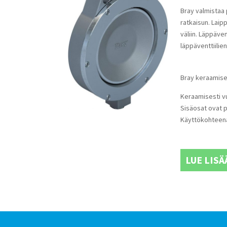
Bray valmistaa 
ratkaisun. Laip
väliin. Läppäven
läppäventtiilie
Bray keraamiset
Keraamisesti vuo
Sisäosat ovat pi
Käyttökohteena
LUE LISÄ