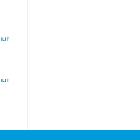
n
ILIT
.
ILIT