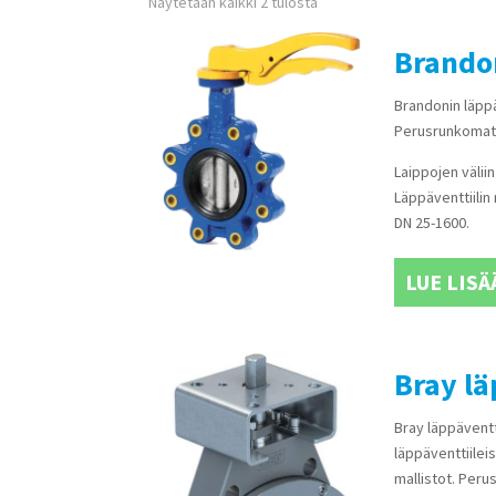
Näytetään kaikki 2 tulosta
Brandon
Brandonin läppä
Perusrunkomater
Laippojen väliin
Läppäventtiilin
DN 25-1600.
LUE LISÄ
Bray lä
Bray läppäventt
läppäventtiilei
mallistot. Peru