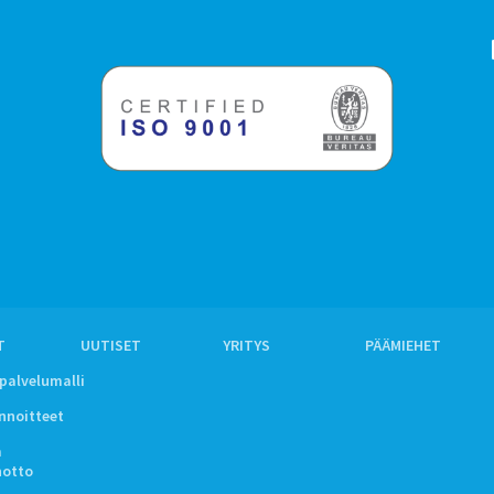
T
UUTISET
YRITYS
PÄÄMIEHET
ipalvelumalli
innoitteet
a
notto