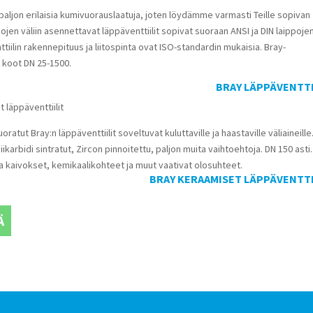
paljon erilaisia kumivuorauslaatuja, joten löydämme varmasti Teille sopivan
pojen väliin asennettavat läppäventtiilit sopivat suoraan ANSI ja DIN laippoje
ttiilin rakennepituus ja liitospinta ovat ISO-standardin mukaisia. Bray-
n koot DN 25-1500.
BRAY LÄPPÄVENTTI
 läppäventtiilit
ratut Bray:n läppäventtiilit soveltuvat kuluttaville ja haastaville väliaineille
ikarbidi sintratut, Zircon pinnoitettu, paljon muita vaihtoehtoja. DN 150 asti.
 kaivokset, kemikaalikohteet ja muut vaativat olosuhteet.
BRAY KERAAMISET LÄPPÄVENTTI
Ä