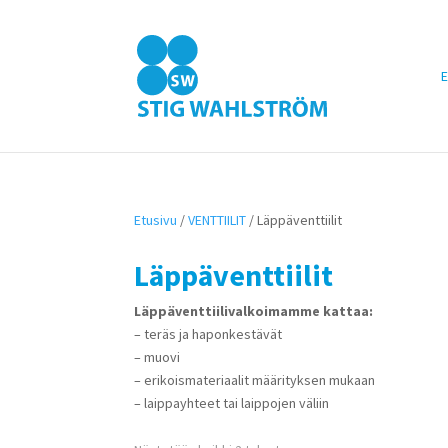
E
Etusivu
/
VENTTIILIT
/ Läppäventtiilit
Läppäventtiilit
Läppäventtiilivalkoimamme kattaa:
– teräs ja haponkestävät
– muovi
– erikoismateriaalit määrityksen mukaan
– laippayhteet tai laippojen väliin