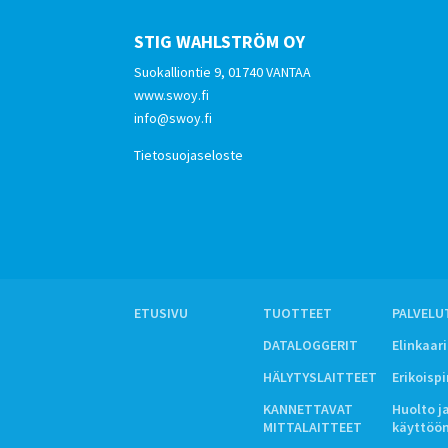
STIG WAHLSTRÖM OY
Suokalliontie 9, 01740 VANTAA
www.swoy.fi
info@swoy.fi
Tietosuojaseloste
ETUSIVU
TUOTTEET
PALVELU
DATALOGGERIT
Elinkaar
HÄLYTYSLAITTEET
Erikoisp
KANNETTAVAT
Huolto j
MITTALAITTEET
käyttöö