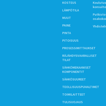
KOSTEUS
Koulutus
konsulto
LÄMPÖTILA
Putkistot
MUUT
osakoko
PAINE
Yhdiste
PINTA
PITOISUUS
PROSESSIMITTAUKSET
RÄJÄHDYSVAARALLISET
TILAT
SÄHKÖMEKAANISET
KOMPONENTIT
SÄHKÖSUUREET
TEOLLISUUSPUHALTIMET
TOIMILAITTEET
TULISUOJAUS