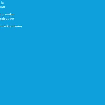
 ja
inti
 ja niiden
naisuudet
lmäkokoonpano