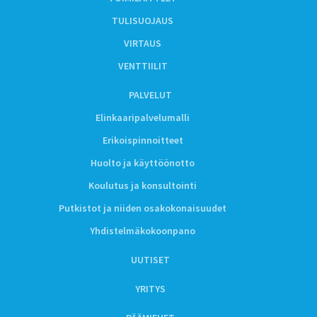
TULISUOJAUS
VIRTAUS
VENTTIILIT
PALVELUT
Elinkaaripalvelumalli
Erikoispinnoitteet
Huolto ja käyttöönotto
Koulutus ja konsultointi
Putkistot ja niiden osakokonaisuudet
Yhdistelmäkokoonpano
UUTISET
YRITYS