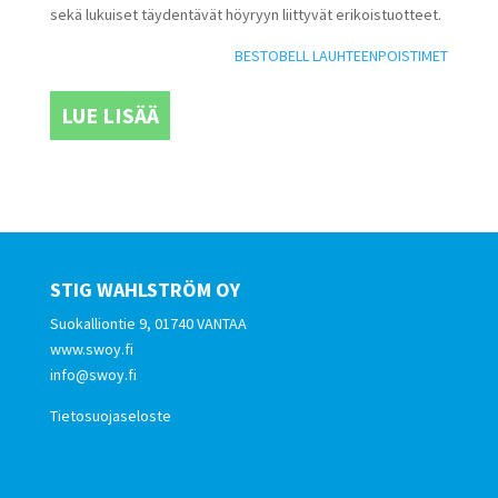
sekä lukuiset täydentävät höyryyn liittyvät erikoistuotteet.
BESTOBELL LAUHTEENPOISTIMET
LUE LISÄÄ
STIG WAHLSTRÖM OY
Suokalliontie 9, 01740 VANTAA
www.swoy.fi
info@swoy.fi
Tietosuojaseloste