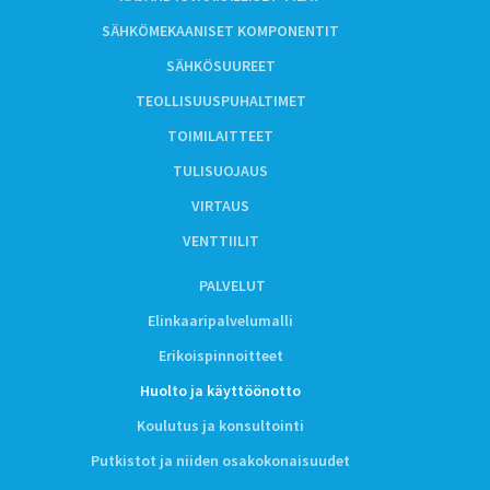
SÄHKÖMEKAANISET KOMPONENTIT
SÄHKÖSUUREET
TEOLLISUUSPUHALTIMET
TOIMILAITTEET
TULISUOJAUS
VIRTAUS
VENTTIILIT
PALVELUT
Elinkaaripalvelumalli
Erikoispinnoitteet
Huolto ja käyttöönotto
Koulutus ja konsultointi
Putkistot ja niiden osakokonaisuudet