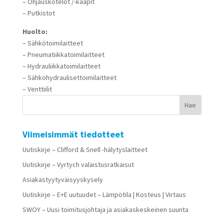
– Ohjauskotelot /-kaapit
– Putkistot
Huolto:
– Sähkötoimilaitteet
– Pneumatiikkatoimilaitteet
– Hydrauliikkatoimilaitteet
– Sähköhydraulisettoimilaitteet
– Venttiilit
Viimeisimmät tiedotteet
Uutiskirje – Clifford & Snell -hälytyslaitteet
Uutiskirje – Vyrtych valaistusratkaisut
Asiakastyytyväisyyskysely
Uutiskirje – E+E uutuudet – Lämpötila | Kosteus | Virtaus
SWOY – Uusi toimitusjohtaja ja asiakaskeskeinen suunta