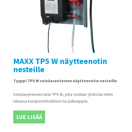
MAXX TP5 W näytteenotin
nesteille
Tyyppi TP5 W seinäasenteinen näytteenotin nesteille
Seinäasenteinen laite TP5 W, joka voidaan yhdistää mihin
tahansa komposiittisäiliöön tai jääkaappiin.
LUE LISÄÄ