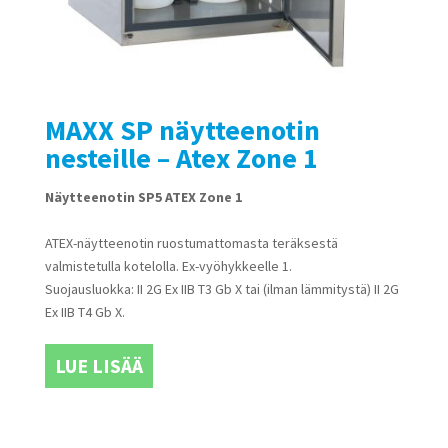
MAXX SP näytteenotin
nesteille – Atex Zone 1
Näytteenotin SP5 ATEX Zone 1
ATEX-näytteenotin ruostumattomasta teräksestä
valmistetulla kotelolla. Ex-vyöhykkeelle 1.
Suojausluokka: II 2G Ex IIB T3 Gb X tai (ilman lämmitystä) II 2G
Ex IIB T4 Gb X.
LUE LISÄÄ