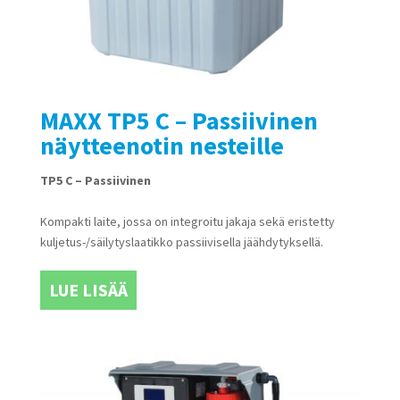
MAXX TP5 C – Passiivinen
näytteenotin nesteille
TP5 C – Passiivinen
Kompakti laite, jossa on integroitu jakaja sekä eristetty
kuljetus-/säilytyslaatikko passiivisella jäähdytyksellä.
LUE LISÄÄ