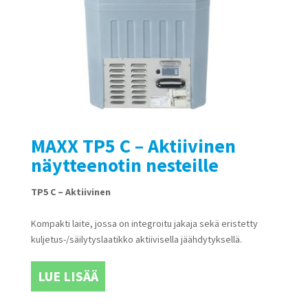
MAXX TP5 C – Aktiivinen
näytteenotin nesteille
TP5 C – Aktiivinen
Kompakti laite, jossa on integroitu jakaja sekä eristetty
kuljetus-/säilytyslaatikko aktiivisella jäähdytyksellä.
LUE LISÄÄ