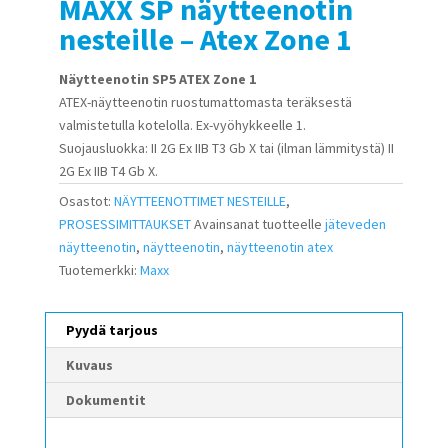
MAXX SP näytteenotin
nesteille – Atex Zone 1
Näytteenotin SP5 ATEX Zone 1
ATEX-näytteenotin ruostumattomasta teräksestä
valmistetulla kotelolla. Ex-vyöhykkeelle 1.
Suojausluokka: II 2G Ex IIB T3 Gb X tai (ilman lämmitystä) II
2G Ex IIB T4 Gb X.
Osastot:
NÄYTTEENOTTIMET NESTEILLE
,
PROSESSIMITTAUKSET
Avainsanat tuotteelle
jäteveden
näytteenotin
,
näytteenotin
,
näytteenotin atex
Tuotemerkki:
Maxx
Pyydä tarjous
Kuvaus
Dokumentit