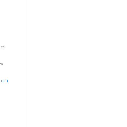
 tai
va
TTEET