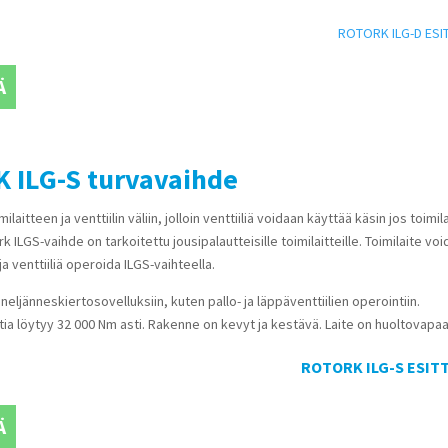
ROTORK ILG-D ESI
Ä
 ILG-S turvavaihde
laitteen ja venttiilin väliin, jolloin venttiiliä voidaan käyttää käsin jos toimil
k ILGS-vaihde on tarkoitettu jousipalautteisille toimilaitteille. Toimilaite vo
a venttiiliä operoida ILGS-vaihteella.
neljänneskiertosovelluksiin, kuten pallo- ja läppäventtiilien operointiin.
 löytyy 32 000 Nm asti. Rakenne on kevyt ja kestävä. Laite on huoltovapaa
ROTORK ILG-S ESIT
Ä