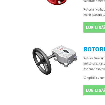
vääntömomentti
Rotorkin vaihde
mallit. Rotork 
LUE LISÄ
ROTORK
Rotork Gearsin 
kohteisiin. Rak
asennonosoitin
Lämpötila-alue 
LUE LISÄ