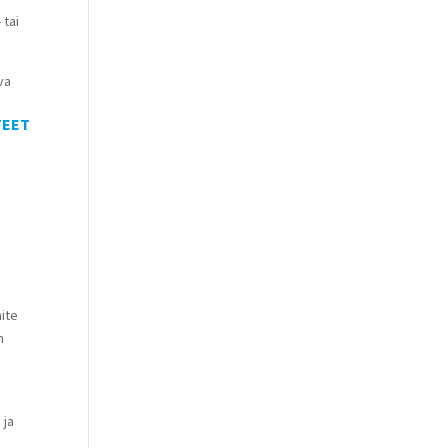
 tai
va
TEET
aite
n
 ja