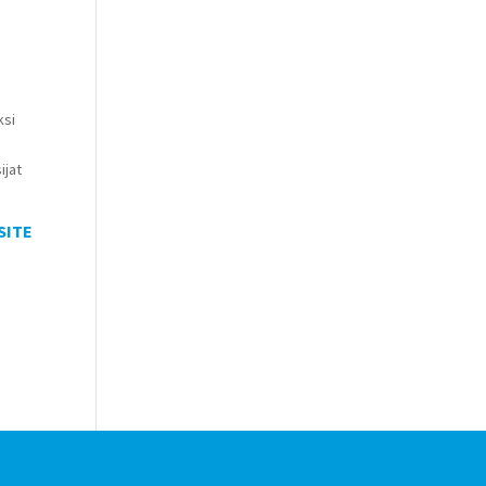
ksi
ijat
SITE