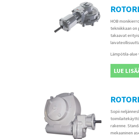
ROTORK
HOB monikierros
tekniikkaan on 
takaavat erityi
laivateollisuut
Lämpötila-alue 
LUE LISÄ
ROTORK
Sopii neljännesk
toimilaitekäyt
rakenne. Standa
mekaaninen as