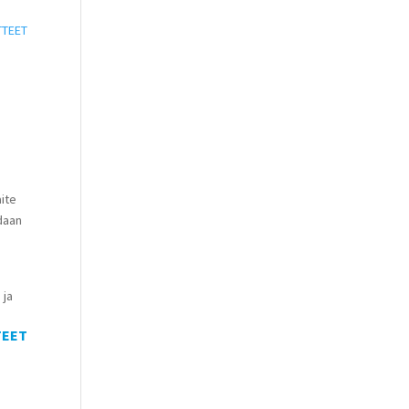
TTEET
aite
idaan
 ja
TEET