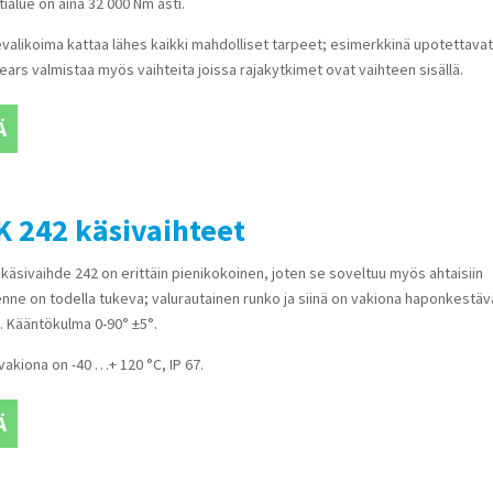
alue on aina 32 000 Nm asti.
valikoima kattaa lähes kaikki mahdolliset tarpeet; esimerkkinä upotettava
Gears valmistaa myös vaihteita joissa rajakytkimet ovat vaihteen sisällä.
Ä
 242 käsivaihteet
käsivaihde 242 on erittäin pienikokoinen, joten se soveltuu myös ahtaisiin
enne on todella tukeva; valurautainen runko ja siinä on vakiona haponkestäv
. Kääntökulma 0-90° ±5°.
vakiona on -40 …+ 120 °C, IP 67.
Ä