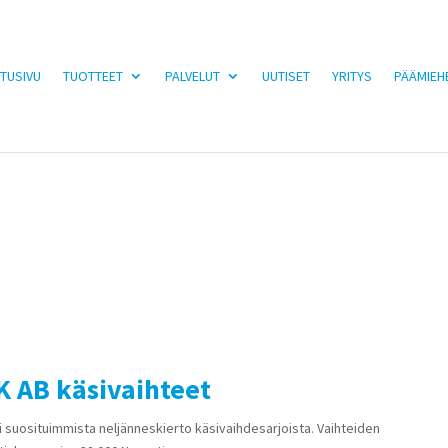
TUSIVU
TUOTTEET
PALVELUT
UUTISET
YRITYS
PÄÄMIEH
 AB käsivaihteet
i suosituimmista neljänneskierto käsivaihdesarjoista. Vaihteiden