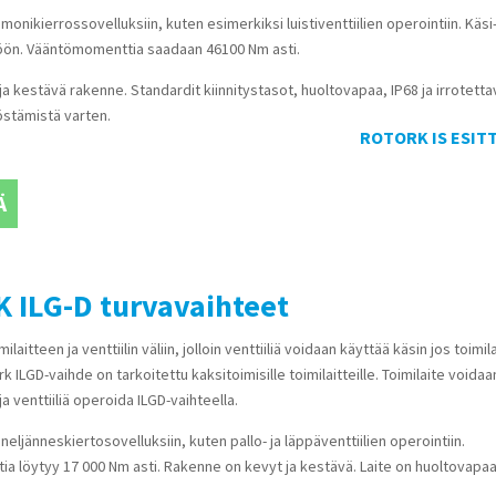
monikierrossovelluksiin, kuten esimerkiksi luistiventtiilien operointiin. Käsi-
töön. Vääntömomenttia saadaan 46100 Nm asti.
ja kestävä rakenne. Standardit kiinnitystasot, huoltovapaa, IP68 ja irrotetta
östämistä varten.
ROTORK IS ESIT
Ä
 ILG-D turvavaihteet
laitteen ja venttiilin väliin, jolloin venttiiliä voidaan käyttää käsin jos toimil
k ILGD-vaihde on tarkoitettu kaksitoimisille toimilaitteille. Toimilaite voidaa
a venttiiliä operoida ILGD-vaihteella.
neljänneskiertosovelluksiin, kuten pallo- ja läppäventtiilien operointiin.
 löytyy 17 000 Nm asti. Rakenne on kevyt ja kestävä. Laite on huoltovapaa