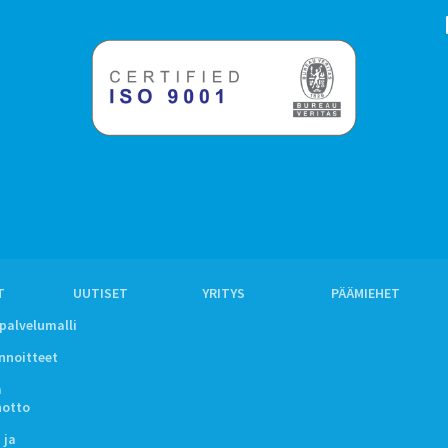
T
UUTISET
YRITYS
PÄÄMIEHET
ipalvelumalli
innoitteet
a
notto
 ja