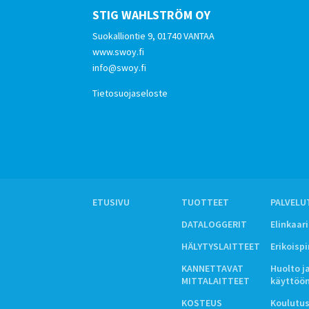
STIG WAHLSTRÖM OY
Suokalliontie 9, 01740 VANTAA
www.swoy.fi
info@swoy.fi
Tietosuojaseloste
ETUSIVU
TUOTTEET
PALVELU
DATALOGGERIT
Elinkaar
HÄLYTYSLAITTEET
Erikoisp
KANNETTAVAT
Huolto j
MITTALAITTEET
käyttöö
KOSTEUS
Koulutus