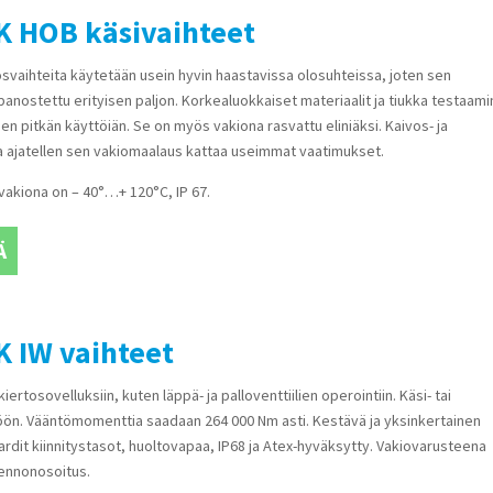
 HOB käsivaihteet
vaihteita käytetään usein hyvin haastavissa olosuhteissa, joten sen
panostettu erityisen paljon. Korkealuokkaiset materiaalit ja tiukka testaam
sen pitkän käyttöiän. Se on myös vakiona rasvattu eliniäksi. Kaivos- ja
ta ajatellen sen vakiomaalaus kattaa useimmat vaatimukset.
vakiona on – 40°…+ 120°C, IP 67.
Ä
 IW vaihteet
iertosovelluksiin, kuten läppä- ja palloventtiilien operointiin. Käsi- tai
töön. Vääntömomenttia saadaan 264 000 Nm asti. Kestävä ja yksinkertainen
rdit kiinnitystasot, huoltovapaa, IP68 ja Atex-hyväksytty. Vakiovarusteena
ennonosoitus.