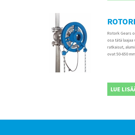
ROTORK
Rotork Gears on
osa tätä laajaa
ratkaisut, alum
ovat 50-650 mm
LUE LISÄ