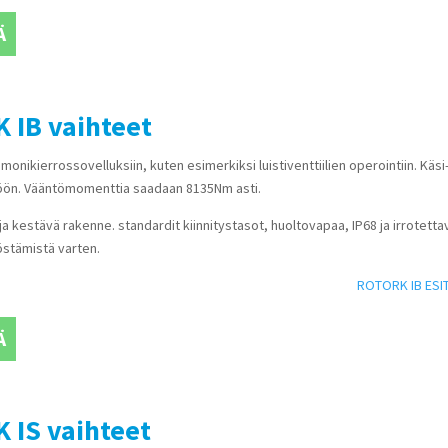
Ä
 IB vaihteet
monikierrossovelluksiin, kuten esimerkiksi luistiventtiilien operointiin. Käsi-
töön. Vääntömomenttia saadaan 8135Nm asti.
ja kestävä rakenne. standardit kiinnitystasot, huoltovapaa, IP68 ja irrotetta
östämistä varten.
ROTORK IB ESI
Ä
 IS vaihteet