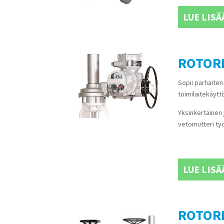
LUE LISÄ
ROTORK
Sopii parhaiten 
toimilaitekäyt
Yksinkertainen 
vetomutteri ty
LUE LISÄ
ROTORK