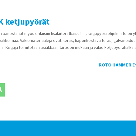
 ketjupyörät
 panostanut myös erilaisiin lisälaiteratkaisuihin, ketjupyöräohjelmisto on y
 valikoimaa. Vakiomateriaaleja ovat: teräs, haponkestävä teräs, galvanoidut
iini. Ketjuja toimitetaan asiakkaan tarpeen mukaan ja vakio ketjupyörähalkais
.
ROTO HAMMER E
Ä