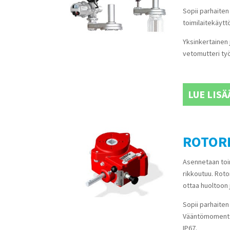
Sopii parhaiten 
toimilaitekäyt
Yksinkertainen 
vetomutteri ty
LUE LISÄ
ROTORK
Asennetaan toimi
rikkoutuu. Rotor
ottaa huoltoon j
Sopii parhaiten 
Vääntömomenttia
IP67.