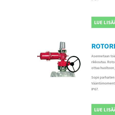
LUE LISÄ
ROTORK
Asennetaan toimi
rikkoutuu. Rotor
ottaa huoltoon j
Sopii parhaiten 
Vääntömomenttia
IP67.
LUE LISÄ