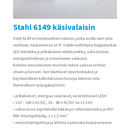
Stahl 6149 käsivalaisin
Stahl 6149 on monipuolinen valaisin, jonka avulla näet joka
nurkkaan. Valaisimessa on R. Stahlin kehittämä huippuluokan
LED-tekniikka ja pitkäikäinen elektroniikka, sekä korkea
energiatehokkuus ja erinomainen valaistus.
Kotelon innovatiivinen muotoilu tekee valosta erittäin
ohuen ja kevyen. Sen lukittavat ripustuskoukut ja
käytännöllinen kallistuksenestosuoja tekevät siitä
ihanteellisen työpajakäyttöön.
• pitkäikäiset, energiaa säästävät, keskitehoiset LEDit
• 110 – 240 V AC/DC, 24 – 48 V AC/DC tai 12 V DC
• vakioversio hajottimella häikäisyn vähentämiseksi ja H07-
RNF-liitäntäjohdolla, 2 x 1,5 mm²
• muita liitäntäjohtoja ja liittimiä saatavana lisävarusteena