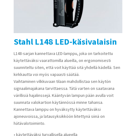
Stahl L148 LED-käsivalaisin
L148-sarjan kannettava LED-lamppu, joka on tarkoitettu
käytettäväksi vaarattomilla alueilla, on ergonomisesti
suunniteltu siten, että voit käyttää sitä yhdellä kädellä. Sen
kirkkautta voi myös vapaasti säätää.
Vaihtaminen vilkkuvaan tilaan mahdollistaa sen käytön
signaalimajakana tarvittaessa. Tätä varten on saatavana
värillisiä hajalinssejä. Kääntyvän lampun pään avulla voit
suunnata valokartion käytännössä minne tahansa.
Kannettava lamppu on hyväksytty käytettäväksi
ajoneuvoissa, ja latausyksikköön liitettynä siinä on
hätävalotoiminto.
• käytettäväksi turvallisella alueella