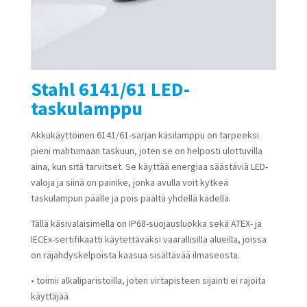
Stahl 6141/61 LED-
taskulamppu
Akkukäyttöinen 6141/61-sarjan käsilamppu on tarpeeksi
pieni mahtumaan taskuun, joten se on helposti ulottuvilla
aina, kun sitä tarvitset. Se käyttää energiaa säästäviä LED-
valoja ja siinä on painike, jonka avulla voit kytkeä
taskulampun päälle ja pois päältä yhdellä kädellä.
Tällä käsivalaisimella on IP68-suojausluokka sekä ATEX- ja
IECEx-sertifikaatti käytettäväksi vaarallisilla alueilla, joissa
on räjähdyskelpoista kaasua sisältävää ilmaseosta.
• toimii alkaliparistoilla, joten virtapisteen sijainti ei rajoita
käyttäjää