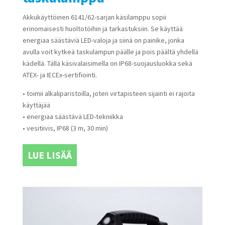
Akkukäyttöinen 6141/62-sarjan käsilamppu sopii
erinomaisesti huoltotöihin ja tarkastuksiin. Se käyttää
energiaa säästäviä LED-valoja ja siinä on painike, jonka
avulla voit kytkeä taskulampun päälle ja pois päältä yhdellä
kädellä. Tällä käsivalaisimella on IP68-suojausluokka sekä
ATEX- ja IECEx-sertifiointi.
• toimii alkaliparistoilla, joten virtapisteen sijainti ei rajoita
käyttäjää
• energiaa säästävä LED-tekniikka
• vesitiivis, IP68 (3 m, 30 min)
LUE LISÄÄ