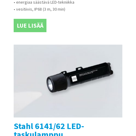
• energiaa säästävä LED-tekniikka
• vesitiivis, IP68 (3 m, 30 min)
LUE LISÄÄ
Stahl 6141/62 LED-
taskulamppu