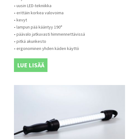
• uusin LED-tekniikka
• erittäin korkea valovoima
• kevyt
• lampun pää kääntyy 190°
• päävalo jatkuvasti himmennettävissä
• pitkä akunkesto
• ergonominen yhden käden käyttö
LUE LISÄÄ