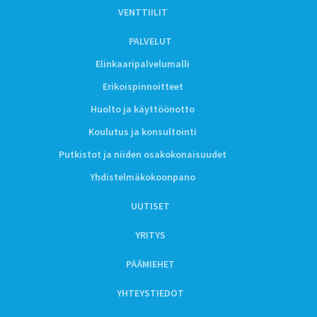
VENTTIILIT
PALVELUT
Elinkaaripalvelumalli
Erikoispinnoitteet
Huolto ja käyttöönotto
Koulutus ja konsultointi
Putkistot ja niiden osakokonaisuudet
Yhdistelmäkokoonpano
UUTISET
YRITYS
PÄÄMIEHET
YHTEYSTIEDOT