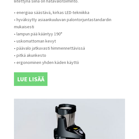
liitettynä siinä on hätävalotoiminto.
• energiaa säästävä, kirkas LED-tekniikka
• hyväksytty asiaankuuluvan palontorjuntastandardin
mukaisesti
• lampun pää kääntyy 190°
• uskomattoman kevyt
• päävalo jatkuvasti himmennettävissä
• pitkä akunkesto
• ergonominen yhden käden käyttö
LUE LISÄÄ