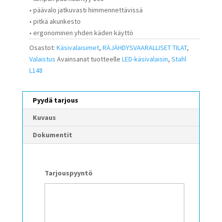
• päävalo jatkuvasti himmennettävissä
• pitkä akunkesto
• ergonominen yhden käden käyttö
Osastot:
Käsivalaisimet
,
RÄJÄHDYSVAARALLISET TILAT
,
Valaistus
Avainsanat tuotteelle
LED-käsivalaisin
,
Stahl
L148
Pyydä tarjous
Kuvaus
Dokumentit
Tarjouspyyntö