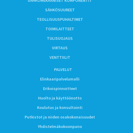
SÄHKÖMEKAANISET KOMPONENTIT
SÄHKÖSUUREET
TEOLLISUUSPUHALTIMET
TOIMILAITTEET
TULISUOJAUS
VIRTAUS
VENTTIILIT
PALVELUT
Elinkaaripalvelumalli
Erikoispinnoitteet
Huolto ja käyttöönotto
Koulutus ja konsultointi
Putkistot ja niiden osakokonaisuudet
Yhdistelmäkokoonpano