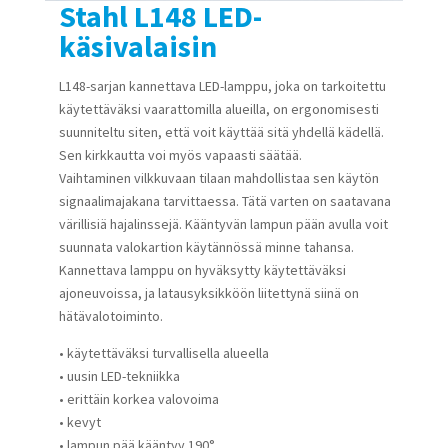
Stahl L148 LED-
käsivalaisin
L148-sarjan kannettava LED-lamppu, joka on tarkoitettu
käytettäväksi vaarattomilla alueilla, on ergonomisesti
suunniteltu siten, että voit käyttää sitä yhdellä kädellä.
Sen kirkkautta voi myös vapaasti säätää.
Vaihtaminen vilkkuvaan tilaan mahdollistaa sen käytön
signaalimajakana tarvittaessa. Tätä varten on saatavana
värillisiä hajalinssejä. Kääntyvän lampun pään avulla voit
suunnata valokartion käytännössä minne tahansa.
Kannettava lamppu on hyväksytty käytettäväksi
ajoneuvoissa, ja latausyksikköön liitettynä siinä on
hätävalotoiminto.
• käytettäväksi turvallisella alueella
• uusin LED-tekniikka
• erittäin korkea valovoima
• kevyt
• lampun pää kääntyy 190°