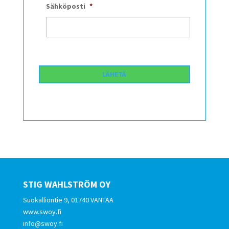
Sähköposti
*
STIG WAHLSTRÖM OY
Suokalliontie 9, 01740 VANTAA
www.swoy.fi
info@swoy.fi