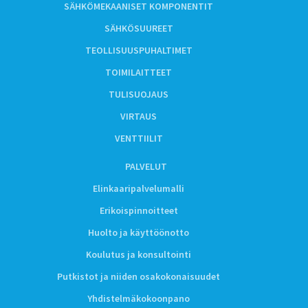
SÄHKÖMEKAANISET KOMPONENTIT
SÄHKÖSUUREET
TEOLLISUUSPUHALTIMET
TOIMILAITTEET
TULISUOJAUS
VIRTAUS
VENTTIILIT
PALVELUT
Elinkaaripalvelumalli
Erikoispinnoitteet
Huolto ja käyttöönotto
Koulutus ja konsultointi
Putkistot ja niiden osakokonaisuudet
Yhdistelmäkokoonpano