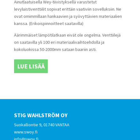
Ainutlaatuisella Wey-tiivistyksellä varustetut
levyluistiventtiilit sopivat erittäin vaativiin sovelluksiin. Ne
ovat omimmillaan hankaavien ja syövyttävien materiaalien
kanssa. (Erikoispinnoitteet saatavilla)
Äärimmäiset lämpötilatkaan eivät ole ongelma. Venttiilejä
on saatavilla yli 100 eri materiaalivaihtoehdolla ja
kokoluokissa 50-2000mm sataan baariin asti.
LUE LISÄÄ
STIG WAHLSTRÖM OY
Suokalliontie 9, 01740 VANTAA
www.swoy.fi
info@swoy.fi