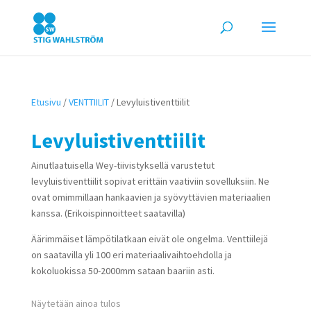
Etusivu
/
VENTTIILIT
/ Levyluistiventtiilit
Levyluistiventtiilit
Ainutlaatuisella Wey-tiivistyksellä varustetut
levyluistiventtiilit sopivat erittäin vaativiin sovelluksiin. Ne
ovat omimmillaan hankaavien ja syövyttävien materiaalien
kanssa. (Erikoispinnoitteet saatavilla)
Äärimmäiset lämpötilatkaan eivät ole ongelma. Venttiilejä
on saatavilla yli 100 eri materiaalivaihtoehdolla ja
kokoluokissa 50-2000mm sataan baariin asti.
Näytetään ainoa tulos