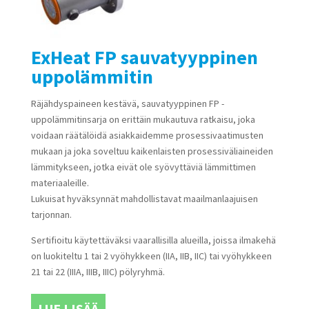
ExHeat FP sauvatyyppinen
uppolämmitin
Räjähdyspaineen kestävä, sauvatyyppinen FP -
uppolämmitinsarja on erittäin mukautuva ratkaisu, joka
voidaan räätälöidä asiakkaidemme prosessivaatimusten
mukaan ja joka soveltuu kaikenlaisten prosessiväliaineiden
lämmitykseen, jotka eivät ole syövyttäviä lämmittimen
materiaaleille.
Lukuisat hyväksynnät mahdollistavat maailmanlaajuisen
tarjonnan.
Sertifioitu käytettäväksi vaarallisilla alueilla, joissa ilmakehä
on luokiteltu 1 tai 2 vyöhykkeen (IIA, IIB, IIC) tai vyöhykkeen
21 tai 22 (IIIA, IIIB, IIIC) pölyryhmä.
LUE LISÄÄ