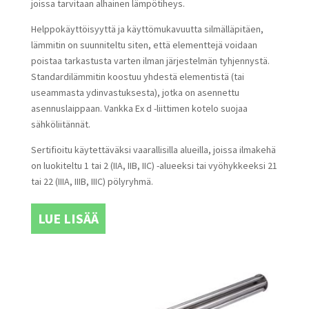
joissa tarvitaan alhainen lämpötiheys.
Helppokäyttöisyyttä ja käyttömukavuutta silmälläpitäen,
lämmitin on suunniteltu siten, että elementtejä voidaan
poistaa tarkastusta varten ilman järjestelmän tyhjennystä.
Standardilämmitin koostuu yhdestä elementistä (tai
useammasta ydinvastuksesta), jotka on asennettu
asennuslaippaan. Vankka Ex d -liittimen kotelo suojaa
sähköliitännät.
Sertifioitu käytettäväksi vaarallisilla alueilla, joissa ilmakehä
on luokiteltu 1 tai 2 (IIA, IIB, IIC) -alueeksi tai vyöhykkeeksi 21
tai 22 (IIIA, IIIB, IIIC) pölyryhmä.
LUE LISÄÄ