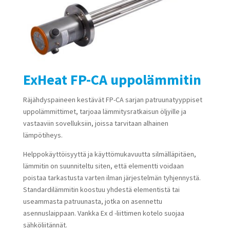
ExHeat FP-CA uppolämmitin
Räjähdyspaineen kestävät FP-CA sarjan patruunatyyppiset
uppolämmittimet, tarjoaa lämmitysratkaisun öljyille ja
vastaaviin sovelluksiin, joissa tarvitaan alhainen
lämpötiheys.
Helppokäyttöisyyttä ja käyttömukavuutta silmälläpitäen,
lämmitin on suunniteltu siten, että elementti voidaan
poistaa tarkastusta varten ilman järjestelmän tyhjennystä.
Standardilämmitin koostuu yhdestä elementistä tai
useammasta patruunasta, jotka on asennettu
asennuslaippaan. Vankka Ex d -liittimen kotelo suojaa
sähköliitännät.