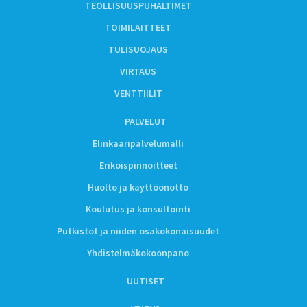
TEOLLISUUSPUHALTIMET
TOIMILAITTEET
TULISUOJAUS
VIRTAUS
VENTTIILIT
PALVELUT
Elinkaaripalvelumalli
Erikoispinnoitteet
Huolto ja käyttöönotto
Koulutus ja konsultointi
Putkistot ja niiden osakokonaisuudet
Yhdistelmäkokoonpano
UUTISET