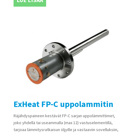
ExHeat FP-C uppolammitin
Räjähdyspaineen kestävät FP-C sarjan uppolämmittimet,
joko yhdellä tai useammalla (max 12) vastuselementillä,
tarjoaa lämmitysratkaisun öljyille ja vastaaviin sovelluksiin,