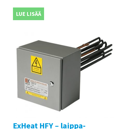
LUE LISÄÄ
ExHeat HFY – laippa-