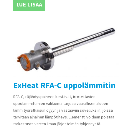
LUE LISÄÄ
ExHeat RFA-C uppolämmitin
RFA-C, räjähdyspaineen kestävät, irrotettavien
uppolämmittimien valikoima tarjoaa vaarallisen alueen
lämmitysratkaisun öljyyn ja vastaaviin sovelluksiin, joissa
tarvitaan alhainen lämpötiheys. Elementti voidaan poistaa
tarkastusta varten ilman järjestelmän tyhjennystä.