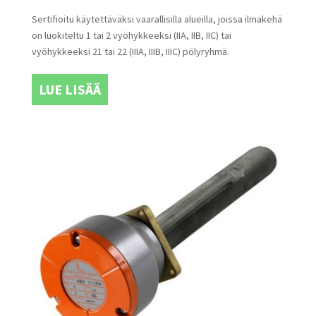
Sertifioitu käytettäväksi vaarallisilla alueilla, joissa ilmakehä
on luokiteltu 1 tai 2 vyöhykkeeksi (IIA, IIB, IIC) tai
vyöhykkeeksi 21 tai 22 (IIIA, IIIB, IIIC) pölyryhmä.
LUE LISÄÄ