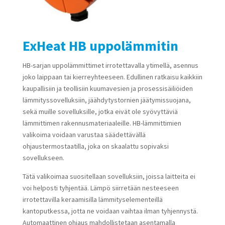
ExHeat HB uppolämmitin
HB-sarjan uppolämmittimet irrotettavalla ytimellä, asennus
joko laippaan tai kierreyhteeseen. Edullinen ratkaisu kaikkiin
kaupallisiin ja teollisiin kuumavesien ja prosessisäiliöiden
lämmityssovelluksiin, jäähdytystornien jäätymissuojana,
sekä muille sovelluksille, jotka eivät ole syövyttäviä
lämmittimen rakennusmateriaaleille. HB-lämmittimien
valikoima voidaan varustaa säädettävällä
ohjaustermostaatilla, joka on skaalattu sopivaksi
sovellukseen.
Tätä valikoimaa suositellaan sovelluksiin, joissa laitteita ei
voi helposti tyhjentää. Lämpö siirretään nesteeseen
irrotettavilla keraamisilla lämmityselementeillä
kantoputkessa, jotta ne voidaan vaihtaa ilman tyhjennystä.
Automaattinen ohjaus mahdollistetaan asentamalla