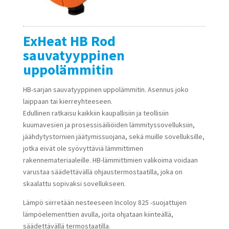
ExHeat HB Rod
sauvatyyppinen
uppolämmitin
HB-sarjan sauvatyyppinen uppolämmitin. Asennus joko
laippaan tai kierreyhteeseen.
Edullinen ratkaisu kaikkiin kaupallisiin ja teollisiin
kuumavesien ja prosessisäiliöiden lämmityssovelluksiin,
jäähdytystornien jäätymissuojana, sekä muille sovelluksille,
jotka eivät ole syövyttäviä lämmittimen
rakennemateriaaleille. HB-lämmittimien valikoima voidaan
varustaa säädettävällä ohjaustermostaatilla, joka on
skaalattu sopivaksi sovellukseen.
Lämpö siirretään nesteeseen Incoloy 825 -suojattujen
lämpöelementtien avulla, joita ohjataan kiinteällä,
säädettävällä termostaatilla.