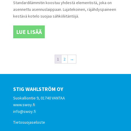
Standardilämmitin koostuu yhdestä elementistä, joka on
asennettu asennuslaippaan. Lujatekoinen, räjähdyspaineen
kestävä kotelo suojaa sähköliitäntöjä.
LUE LISÄÄ
1
2
→
STIG WAHLSTRÖM OY
Suokalliontie 9, 01740 VANTAA
www.swoy.fi
info@swoy.fi
Tietosuojaseloste