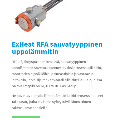
ExHeat RFA sauvatyyppinen
uppolämmitin
RFA, räjähdyspaineen kestävä, sauvatyyppinen
uppolämmitin soveltuu asennettavaksi prosessisäiliöihin,
moottorien öljysäiliöihin, paineastioihin ja vastaaviin
laitoksiin, jotka sijaitsevat vaarallisilla alueilla 1 ja 2, joissa
palava ilmapiiri on IIA, IIB tai IIC Gas Group.
Ne soveltuvat myös lämmittämään kaikki prosessinesteet
tai kaasut, jotka eivät ole syövyttäviä lämmittimen
rakennusmateriaaleille.