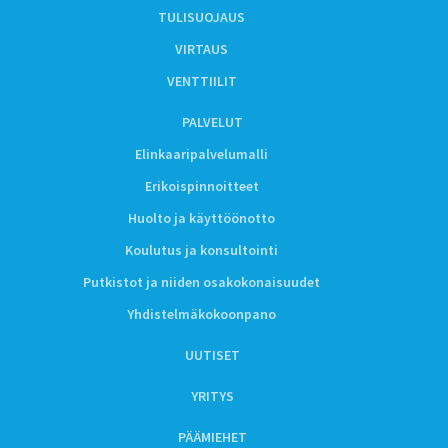
TULISUOJAUS
VIRTAUS
VENTTIILIT
PALVELUT
Elinkaaripalvelumalli
Erikoispinnoitteet
Huolto ja käyttöönotto
Koulutus ja konsultointi
Putkistot ja niiden osakokonaisuudet
Yhdistelmäkokoonpano
UUTISET
YRITYS
PÄÄMIEHET