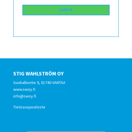
STIG WAHLSTRÖM OY
Suokalliontie 9, 01740 VANTAA
www.swoy.fi
info@swoy.fi
Tietosuojaseloste