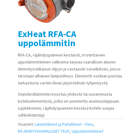
ExHeat RFA-CA
uppolämmitin
RFA-CA, räjähdyspaineen kestävät, irrotettavien
uppolämmittimien valikoima tarjoaa vaarallisen alueen
lämmitysratkaisun öljyyn ja vastaaviin sovelluksiin, joissa
tarvitaan alhainen lämpötiheys. Elementti voidaan poistaa
tarkastusta varten ilman järjestelmän tyhjennystä.
Standardilämmitin koostuu yhdestä tai useammasta
koteloelementistä, jotka on asennettu asennuslaippaan.
Lujatekoinen, räjähdyspaineen kestävä kotelo suojaa
sähköliitäntöjä.
Osastot:
Lämmittimet ja Puhaltimet - Atex
,
RÄJÄHDYSVAARALLISET TILAT
,
Uppolämmittimet