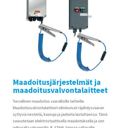
Maadoitusjärjestelmät ja
maadoitusvalvontalaitteet
Turvallinen maadoitus vaarallisille laitteille.
Maadoitusvalvontalaitteet eliminoivat räjähdysvaaran
syttyviä nesteitä, kaasuja ja jauheita lastattaessa. Tämä
saavutetaan elektrostaattisella maadoituksella ja sen
jatkuvalla valvonnalla. R. STAHL tarjoaa valtavalle