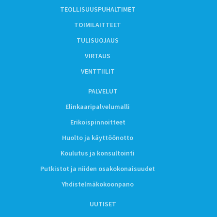
TEOLLISUUSPUHALTIMET
TOIMILAITTEET
TULISUOJAUS
VIRTAUS
VENTTIILIT
PALVELUT
Elinkaaripalvelumalli
Erikoispinnoitteet
Huolto ja käyttöönotto
Koulutus ja konsultointi
Putkistot ja niiden osakokonaisuudet
Yhdistelmäkokoonpano
UUTISET