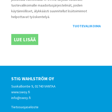
tuotevalikoimalle maadoitusjärjestelmät, joiden
käytännölliset, älykkäästi suunnitellut lisätoiminnot
helpottavat työskentelyä.
TUOTEVALIKOIMA
LUE LISÄÄ
STIG WAHLSTRÖM OY
Suokalliontie 9, 01740 VANTAA
www.swoy.fi
info@swoy.fi
Tietosuojaseloste