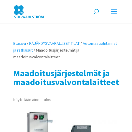
Etusivu
/
RÄJÄHDYSVAARALLISET TILAT
/
Automaatioliitännät
ja ratkaisut
/ Maadoitusjärjestelmät ja
maadoitusvalvontalaitteet
Maadoitusjärjestelmät ja
maadoitusvalvontalaitteet
Näytetään ainoa tulos