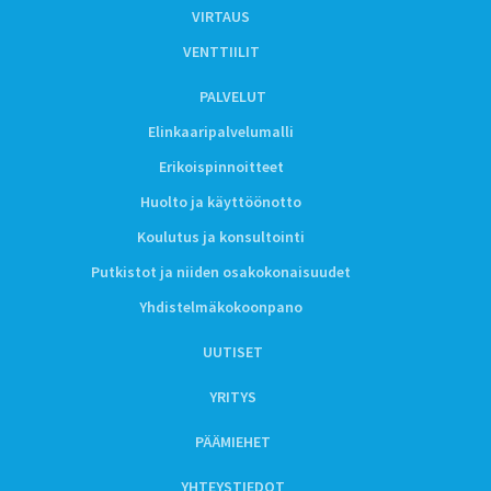
VIRTAUS
VENTTIILIT
PALVELUT
Elinkaaripalvelumalli
Erikoispinnoitteet
Huolto ja käyttöönotto
Koulutus ja konsultointi
Putkistot ja niiden osakokonaisuudet
Yhdistelmäkokoonpano
UUTISET
YRITYS
PÄÄMIEHET
YHTEYSTIEDOT