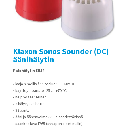
Klaxon Sonos Sounder (DC)
äänihälytin
Palohälytin EN54
• laaja nimellisjännitealue 9 … 60V DC
• käyttöympäristö -25 … +70 °C
• helppoasenteinen
• 2 hälytysvaihetta
• 32 ääntä
• ääni ja äänenvoimakkuus säädettävissä
• säänkestävä IP65 (syväpohjaiset mallit)