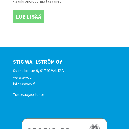
• synkronoidut hälytysäänet
LUE LISÄÄ
STIG WAHLSTRÖM OY
Suokalliontie 9, 01740 VANTAA
www.swoy.fi
info@swoy.fi
Tietosuojaseloste