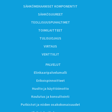
SÄHKÖMEKAANISET KOMPONENTIT
SÄHKÖSUUREET
TEOLLISUUSPUHALTIMET
TOIMILAITTEET
TULISUOJAUS
VIRTAUS
VENTTIILIT
PALVELUT
Elinkaaripalvelumalli
Erikoispinnoitteet
Huolto ja käyttöönotto
Koulutus ja konsultointi
Putkistot ja niiden osakokonaisuudet