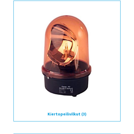
Kiertopeilivilkut
(3)