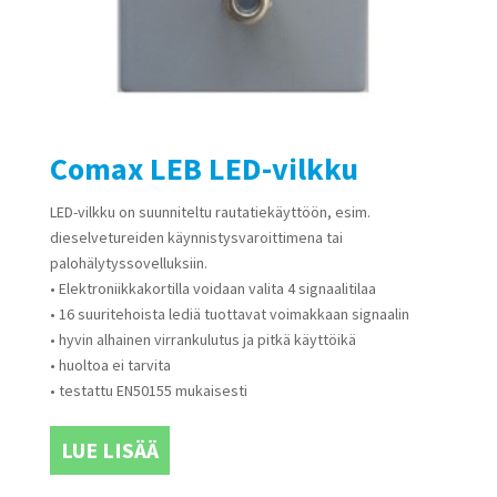
Comax LEB LED-vilkku
LED-vilkku on suunniteltu rautatiekäyttöön, esim.
dieselvetureiden käynnistysvaroittimena tai
palohälytyssovelluksiin.
• Elektroniikkakortilla voidaan valita 4 signaalitilaa
• 16 suuritehoista lediä tuottavat voimakkaan signaalin
• hyvin alhainen virrankulutus ja pitkä käyttöikä
• huoltoa ei tarvita
• testattu EN50155 mukaisesti
LUE LISÄÄ