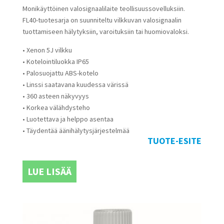
Monikäyttöinen valosignaalilaite teollisuussovelluksiin.
FL40-tuotesarja on suunniteltu vilkkuvan valosignaalin
tuottamiseen hälytyksiin, varoituksiin tai huomiovaloksi.
• Xenon 5J vilkku
• Kotelointiluokka IP65
• Palosuojattu ABS-kotelo
• Linssi saatavana kuudessa värissä
• 360 asteen näkyvyys
• Korkea välähdysteho
• Luotettava ja helppo asentaa
• Täydentää äänihälytysjärjestelmää
TUOTE-ESITE
LUE LISÄÄ