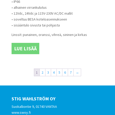
• IP66
• alhainen virrankulutus
• 12Vdc, 24Vdc ja 115V-230V AC/DC mallit
• soveltuu BESA koteloasennukseen
• sisääntulo sivusta tai pohjasta
Linssit: punainen, oranssi, vihreä, sininen ja kirkas
LUE LISÄÄ
1
2
3
4
5
6
7
→
STIG WAHLSTRÖM OY
Suokalliontie 9, 01740 VANTAA
www.swoy.fi