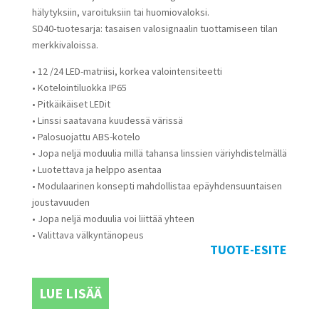
hälytyksiin, varoituksiin tai huomiovaloksi.
SD40-tuotesarja: tasaisen valosignaalin tuottamiseen tilan
merkkivaloissa.
• 12 /24 LED-matriisi, korkea valointensiteetti
• Kotelointiluokka IP65
• Pitkäikäiset LEDit
• Linssi saatavana kuudessä värissä
• Palosuojattu ABS-kotelo
• Jopa neljä moduulia millä tahansa linssien väriyhdistelmällä
• Luotettava ja helppo asentaa
• Modulaarinen konsepti mahdollistaa epäyhdensuuntaisen
joustavuuden
• Jopa neljä moduulia voi liittää yhteen
• Valittava välkyntänopeus
TUOTE-ESITE
LUE LISÄÄ