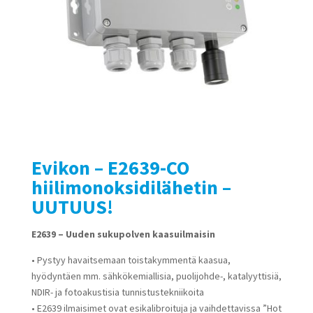
Evikon – E2639-CO
hiilimonoksidilähetin –
UUTUUS!
E2639 – Uuden sukupolven kaasuilmaisin
• Pystyy havaitsemaan toistakymmentä kaasua,
hyödyntäen mm. sähkökemiallisia, puolijohde-, katalyyttisiä,
NDIR- ja fotoakustisia tunnistustekniikoita
• E2639 ilmaisimet ovat esikalibroituja ja vaihdettavissa ”Hot