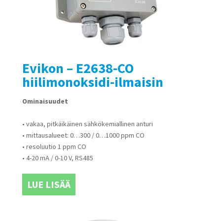
Evikon – E2638-CO
hiilimonoksidi-ilmaisin
Ominaisuudet
• vakaa, pitkäikäinen sähkökemiallinen anturi
• mittausalueet: 0…300 / 0…1000 ppm CO
• resoluutio 1 ppm CO
• 4-20 mA / 0-10 V, RS485
LUE LISÄÄ