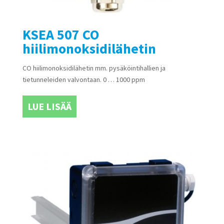
KSEA 507 CO
hiilimonoksidilähetin
CO hiilimonoksidilähetin mm. pysäköintihallien ja
tietunneleiden valvontaan. 0 … 1000 ppm
LUE LISÄÄ