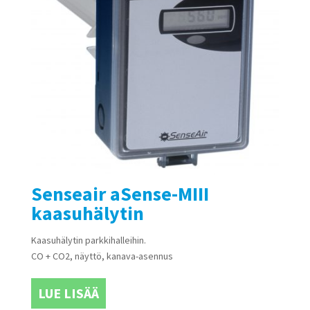
Senseair aSense-MIII
kaasuhälytin
Kaasuhälytin parkkihalleihin.
CO + CO2, näyttö, kanava-asennus
LUE LISÄÄ