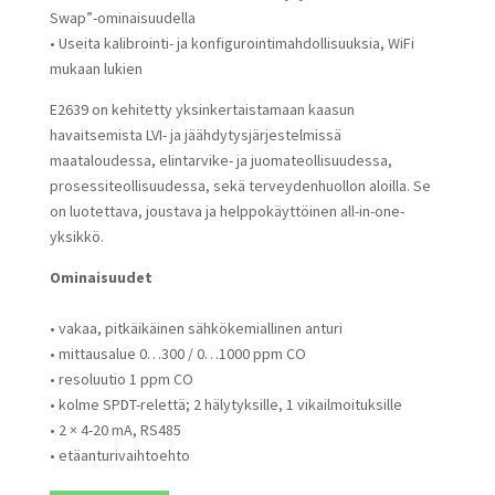
Swap”-ominaisuudella
• Useita kalibrointi- ja konfigurointimahdollisuuksia, WiFi
mukaan lukien
E2639 on kehitetty yksinkertaistamaan kaasun
havaitsemista LVI- ja jäähdytysjärjestelmissä
maataloudessa, elintarvike- ja juomateollisuudessa,
prosessiteollisuudessa, sekä terveydenhuollon aloilla. Se
on luotettava, joustava ja helppokäyttöinen all-in-one-
yksikkö.
Ominaisuudet
• vakaa, pitkäikäinen sähkökemiallinen anturi
• mittausalue 0…300 / 0…1000 ppm CO
• resoluutio 1 ppm CO
• kolme SPDT-relettä; 2 hälytyksille, 1 vikailmoituksille
• 2 × 4-20 mA, RS485
• etäanturivaihtoehto