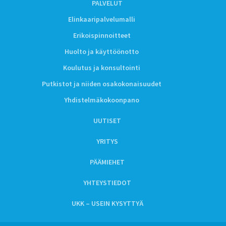
PALVELUT
Elinkaaripalvelumalli
Erikoispinnoitteet
Huolto ja käyttöönotto
Koulutus ja konsultointi
Putkistot ja niiden osakokonaisuudet
Yhdistelmäkokoonpano
UUTISET
YRITYS
PÄÄMIEHET
YHTEYSTIEDOT
UKK – USEIN KYSYTTYÄ