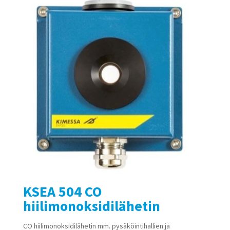
KSEA 504 CO
hiilimonoksidilähetin
CO hiilimonoksidilähetin mm. pysäköintihallien ja