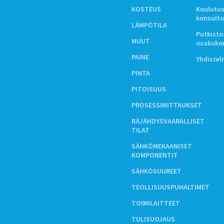
KOSTEUS
Koulutus
konsulto
LÄMPÖTILA
Putkistot
MUUT
osakoko
PAINE
Yhdiste
PINTA
PITOISUUS
PROSESSIMITTAUKSET
RÄJÄHDYSVAARALLISET
TILAT
SÄHKÖMEKAANISET
KOMPONENTIT
SÄHKÖSUUREET
TEOLLISUUSPUHALTIMET
TOIMILAITTEET
TULISUOJAUS