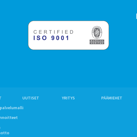
T
UUTISET
YRITYS
PÄÄMIEHET
ipalvelumalli
innoitteet
a
notto