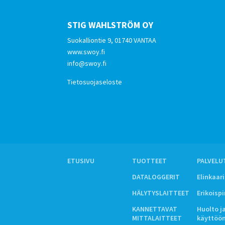
STIG WAHLSTRÖM OY
Suokalliontie 9, 01740 VANTAA
www.swoy.fi
info@swoy.fi
Tietosuojaseloste
ETUSIVU
TUOTTEET
PALVELU
DATALOGGERIT
Elinkaar
HÄLYTYSLAITTEET
Erikoisp
KANNETTAVAT
Huolto j
MITTALAITTEET
käyttöö