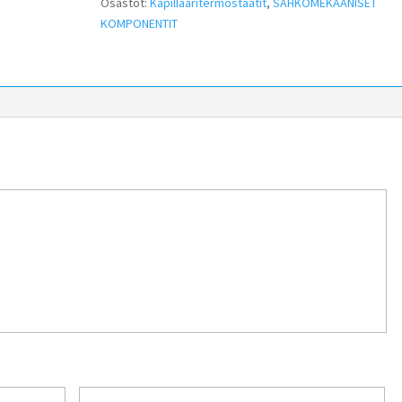
Osastot:
Kapillaaritermostaatit
,
SÄHKÖMEKAANISET
KOMPONENTIT