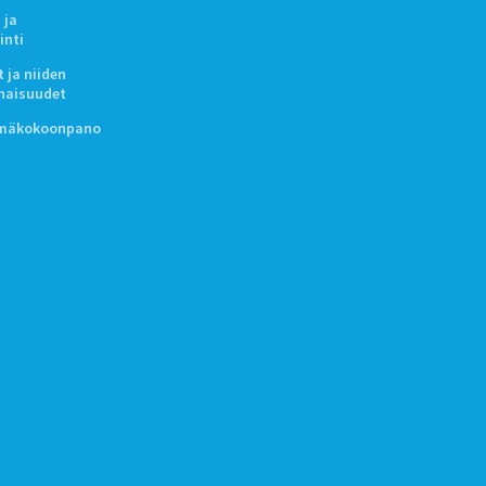
 ja
inti
 ja niiden
naisuudet
lmäkokoonpano