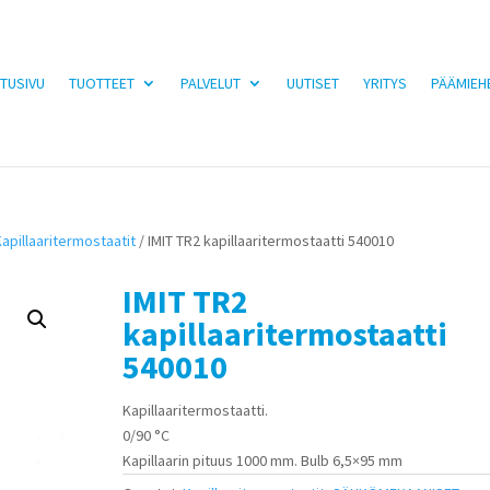
TUSIVU
TUOTTEET
PALVELUT
UUTISET
YRITYS
PÄÄMIEH
Kapillaaritermostaatit
/ IMIT TR2 kapillaaritermostaatti 540010
IMIT TR2
kapillaaritermostaatti
540010
Kapillaaritermostaatti.
0/90 °C
Kapillaarin pituus 1000 mm. Bulb 6,5×95 mm