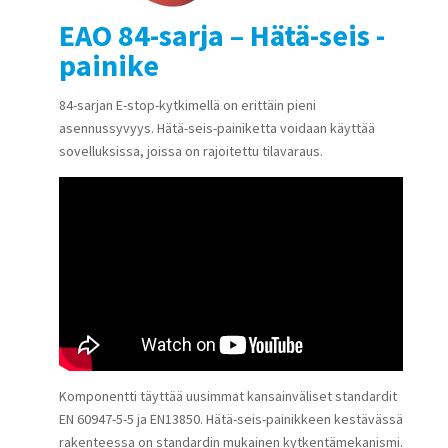
EAO 84-sarja – Hätä-seis -
painike
84-sarjan E-stop-kytkimellä on erittäin pieni
asennussyvyys. Hätä-seis-painiketta voidaan käyttää
sovelluksissa, joissa on rajoitettu tilavaraus.
Komponentti täyttää uusimmat kansainväliset standardit
EN 60947-5-5 ja EN13850. Hätä-seis-painikkeen kestävässä
rakenteessa on standardin mukainen kytkentämekanismi.