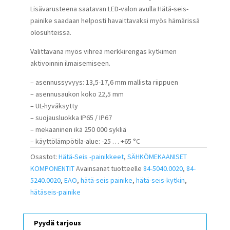
Lisävarusteena saatavan LED-valon avulla Hätä-seis-
painike saadaan helposti havaittavaksi myös hämärissä
olosuhteissa.
Valittavana myös vihreä merkkirengas kytkimen
aktivoinnin ilmaisemiseen.
– asennussyvyys: 13,5-17,6 mm mallista riippuen
– asennusaukon koko 22,5 mm
– UL-hyväksytty
– suojausluokka IP65 / IP67
– mekaaninen ikä 250 000 sykliä
– käyttölämpötila-alue: -25 … +65 °C
Osastot:
Hätä-Seis -painikkeet
,
SÄHKÖMEKAANISET
KOMPONENTIT
Avainsanat tuotteelle
84-5040.0020
,
84-
5240.0020
,
EAO
,
hätä-seis painike
,
hätä-seis-kytkin
,
hätäseis-painike
Pyydä tarjous