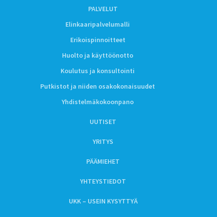
PALVELUT
Elinkaaripalvelumalli
Erikoispinnoitteet
Huolto ja käyttöönotto
Koulutus ja konsultointi
Putkistot ja niiden osakokonaisuudet
Yhdistelmäkokoonpano
UUTISET
YRITYS
PÄÄMIEHET
YHTEYSTIEDOT
UKK – USEIN KYSYTTYÄ