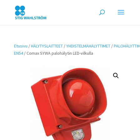
Etusivu
/
HÄLYTYSLAITTEET
/
YHDISTELMÄHÄLYTTIMET
/
PALOHÄLYTTI
EN54
/ Comax SYWA palohälytin LED-vilkulla