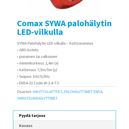
Comax SYWA palohälytin
LED-vilkulla
SYWA Palohälytin LED-vilkulla – Kattoasennus
• ABS-kotelo
• punainen tai valkoinen
• minimikorkeus 2,4m (x)
• kattavuus 7,5m/5m (y)
• taajuus 1Hz/0,5Hz
• EN54-23 Code W-2.4-7.5
Osastot:
HÄLYTYSLAITTEET
,
PALOHÄLYTTIMET EN54
,
YHDISTELMÄHÄLYTTIMET
Pyydä tarjous
Kuvaus