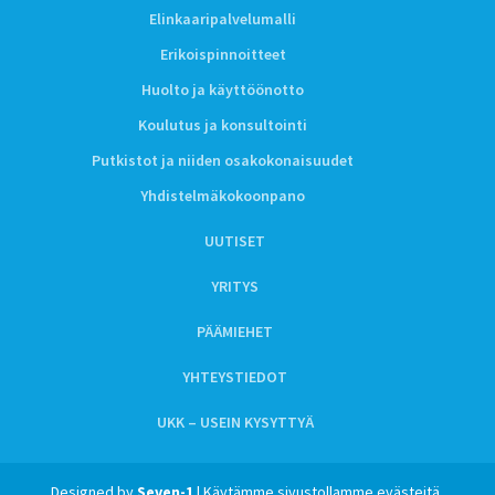
Elinkaaripalvelumalli
Erikoispinnoitteet
Huolto ja käyttöönotto
Koulutus ja konsultointi
Putkistot ja niiden osakokonaisuudet
Yhdistelmäkokoonpano
UUTISET
YRITYS
PÄÄMIEHET
YHTEYSTIEDOT
UKK – USEIN KYSYTTYÄ
Designed by
Seven-1
| Käytämme sivustollamme evästeitä.