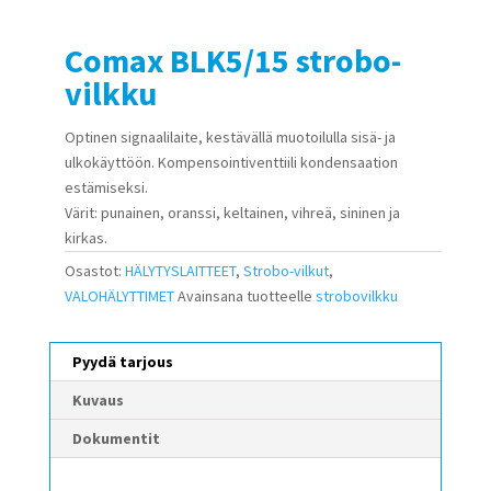
Comax BLK5/15 strobo-
vilkku
Optinen signaalilaite, kestävällä muotoilulla sisä- ja
ulkokäyttöön. Kompensointiventtiili kondensaation
estämiseksi.
Värit: punainen, oranssi, keltainen, vihreä, sininen ja
kirkas.
Osastot:
HÄLYTYSLAITTEET
,
Strobo-vilkut
,
VALOHÄLYTTIMET
Avainsana tuotteelle
strobovilkku
Pyydä tarjous
Kuvaus
Dokumentit