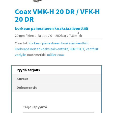
Coax VMK-H 20 DR / VFK-H
20 DR
korkean painealueen koaksiaaliventtiili
3
20 mm / kierre, laippa / 0 – 200 bar / 7,6 m
/h
Osastot:
Korkean painealueen koaksiaaliventtiilit
,
Korkeapaineiset koaksiaaliventtiilit
,
VENTTIILIT
,
Venttiilit
vedylle
Tuotemerkki:
müller coax
Pyydä tarjous
Kuvaus
Dokumentit
Tarjouspyyntö