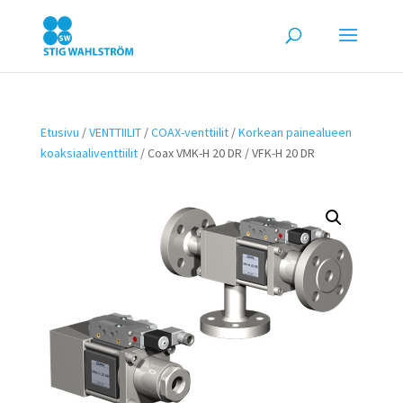
Etusivu
/
VENTTIILIT
/
COAX-venttiilit
/
Korkean painealueen
koaksiaaliventtiilit
/ Coax VMK-H 20 DR / VFK-H 20 DR