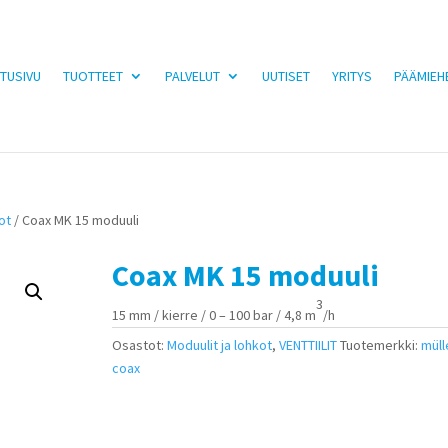
TUSIVU
TUOTTEET
PALVELUT
UUTISET
YRITYS
PÄÄMIEH
ot
/ Coax MK 15 moduuli
Coax MK 15 moduuli
3
15 mm / kierre / 0 – 100 bar / 4,8 m
/h
Osastot:
Moduulit ja lohkot
,
VENTTIILIT
Tuotemerkki:
müll
coax