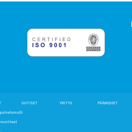
T
UUTISET
YRITYS
PÄÄMIEHET
ipalvelumalli
innoitteet
a