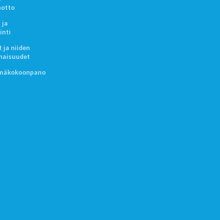
notto
 ja
inti
 ja niiden
naisuudet
lmäkokoonpano