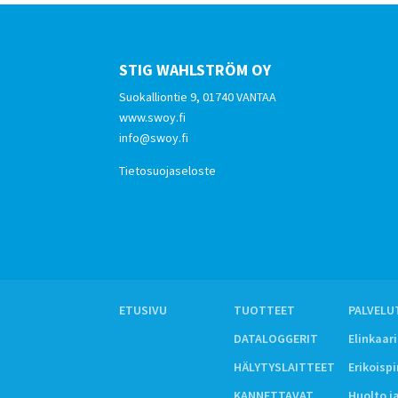
STIG WAHLSTRÖM OY
Suokalliontie 9, 01740 VANTAA
www.swoy.fi
info@swoy.fi
Tietosuojaseloste
ETUSIVU
TUOTTEET
PALVELU
DATALOGGERIT
Elinkaar
HÄLYTYSLAITTEET
Erikoisp
KANNETTAVAT
Huolto j