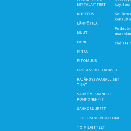
MITTALAITTEET
käyttöö
KOSTEUS
Koulutus
konsulto
LÄMPÖTILA
Putkistot
MUUT
osakoko
PAINE
Yhdiste
PINTA
PITOISUUS
PROSESSIMITTAUKSET
RÄJÄHDYSVAARALLISET
TILAT
SÄHKÖMEKAANISET
KOMPONENTIT
SÄHKÖSUUREET
TEOLLISUUSPUHALTIMET
TOIMILAITTEET