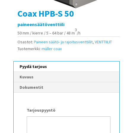
Coax HPB-S 50
paineensäätöventtiili
3
50 mm / kierre / 5 – 64 bar / 48 m
/h
Osastot:
Paineen säätö- ja rajoitusventtiilit
,
VENTTIILIT
Tuotemerkki:
müller coax
Pyydä tarjous
Kuvaus
Dokumentit
Tarjouspyyntö