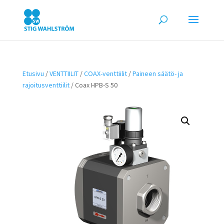
Etusivu
/
VENTTIILIT
/
COAX-venttiilit
/
Paineen säätö- ja
rajoitusventtiilit
/ Coax HPB-S 50