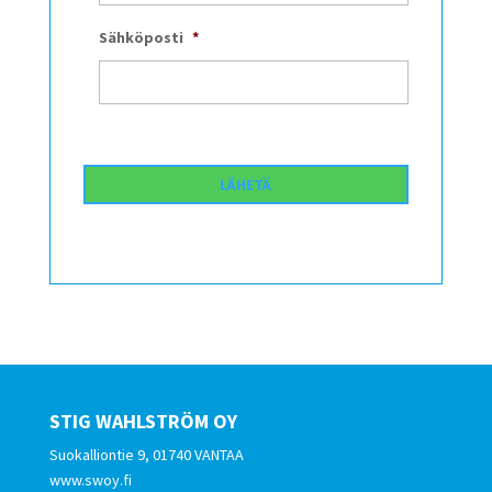
Sähköposti
*
STIG WAHLSTRÖM OY
Suokalliontie 9, 01740 VANTAA
www.swoy.fi