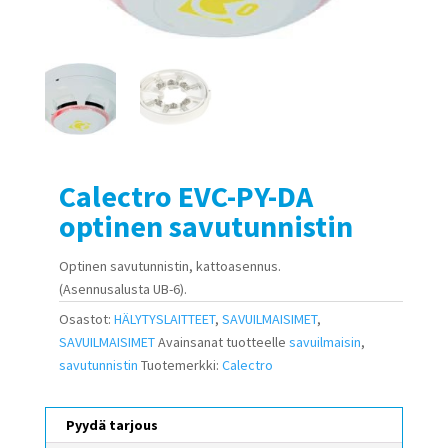
Calectro EVC-PY-DA
optinen savutunnistin
Optinen savutunnistin, kattoasennus.
(Asennusalusta UB-6).
Osastot:
HÄLYTYSLAITTEET
,
SAVUILMAISIMET
,
SAVUILMAISIMET
Avainsanat tuotteelle
savuilmaisin
,
savutunnistin
Tuotemerkki:
Calectro
Pyydä tarjous