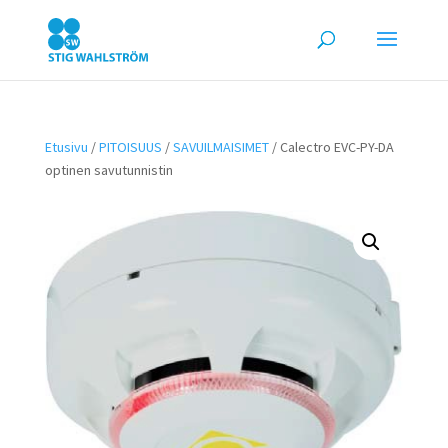
Etusivu
/
PITOISUUS
/
SAVUILMAISIMET
/ Calectro EVC-PY-DA
optinen savutunnistin