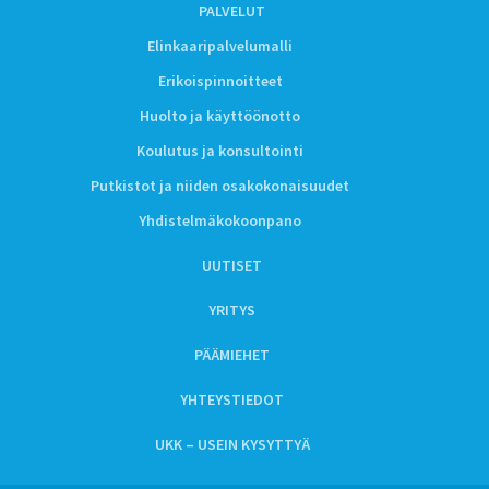
PALVELUT
Elinkaaripalvelumalli
Erikoispinnoitteet
Huolto ja käyttöönotto
Koulutus ja konsultointi
Putkistot ja niiden osakokonaisuudet
Yhdistelmäkokoonpano
UUTISET
YRITYS
PÄÄMIEHET
YHTEYSTIEDOT
UKK – USEIN KYSYTTYÄ