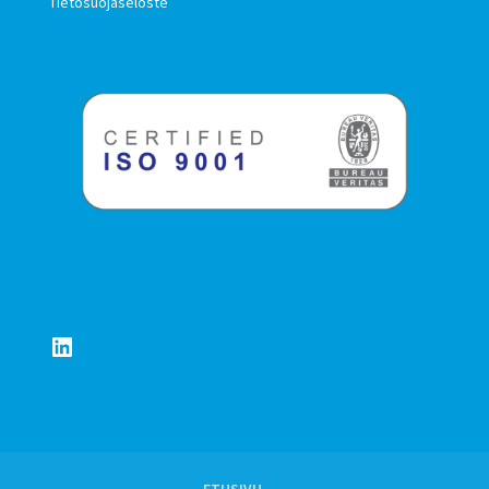
Tietosuojaseloste
LinkedIn
ETUSIVU