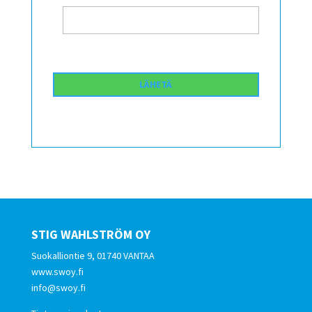
STIG WAHLSTRÖM OY
Suokalliontie 9, 01740 VANTAA
www.swoy.fi
info@swoy.fi