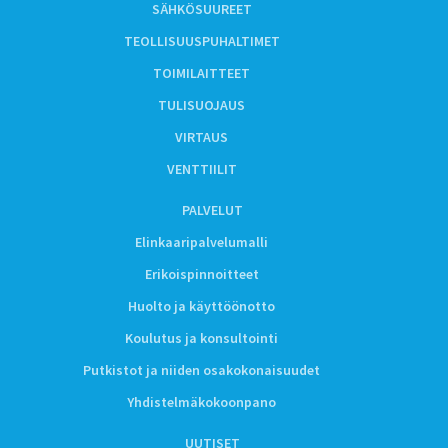
SÄHKÖSUUREET
TEOLLISUUSPUHALTIMET
TOIMILAITTEET
TULISUOJAUS
VIRTAUS
VENTTIILIT
PALVELUT
Elinkaaripalvelumalli
Erikoispinnoitteet
Huolto ja käyttöönotto
Koulutus ja konsultointi
Putkistot ja niiden osakokonaisuudet
Yhdistelmäkokoonpano
UUTISET