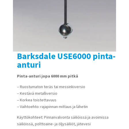
Barksdale USE6000 pinta-
anturi
Pinta-anturi jopa 6000 mm pitkä
– Ruostumaton teräs tai messinkiversio
– Kestävä metalliversio
– Korkea toistettavuus
– Vaihtoehto: rajapinnan mittaus ja lähetin
Käyttökohteet: Pinnanvalvonta säiliöissä ja avoimissa
säiliöissä, polttoaine- ja öljysäiliöt, jätevesi