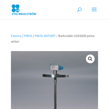
Etusivu
/
PINTA
/
PINTA-ANTURIT
/ Barksdale USE6000 pinta-
anturi