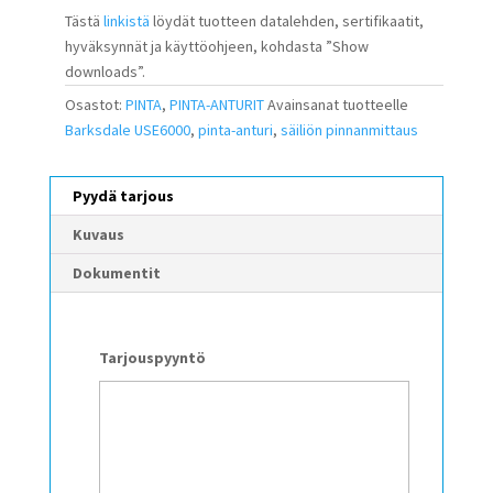
Tästä
linkistä
löydät tuotteen datalehden, sertifikaatit,
hyväksynnät ja käyttöohjeen, kohdasta ”Show
downloads”.
Osastot:
PINTA
,
PINTA-ANTURIT
Avainsanat tuotteelle
Barksdale USE6000
,
pinta-anturi
,
säiliön pinnanmittaus
Pyydä tarjous
Kuvaus
Dokumentit
Tarjouspyyntö