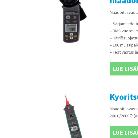
maadoi
Maadoitusvastu
– Sarjamaadoit
– RMS vuotovirt
– Häiriösuojatt
– 100 muistipaik
– Testivastus j
LUE LISÄ
Kyorit
Maadoitusvastu
200.0/2000Ω (A
LUE LISÄ