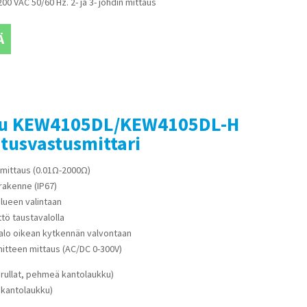
00 VAC 50/60 Hz. 2- ja 3- johdin mittaus
Ä
su KEW4105DL/KEW4105DL-H
tusvastusmittari
inmittaus (0.01Ω-2000Ω)
rakenne (IP67)
alueen valintaan
ttö taustavalolla
valo oikean kytkennän valvontaan
nitteen mittaus (AC/DC 0-300V)
irullat, pehmeä kantolaukku)
 kantolaukku)