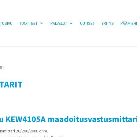
TUSIVU
TUOTTEET
PALVELUT
UUTISET
YRITYS
PÄÄMIEH
RIT
TARIT
su KEW4105A maadoitusvastusmittar
smittari 20/200/2000 ohm.