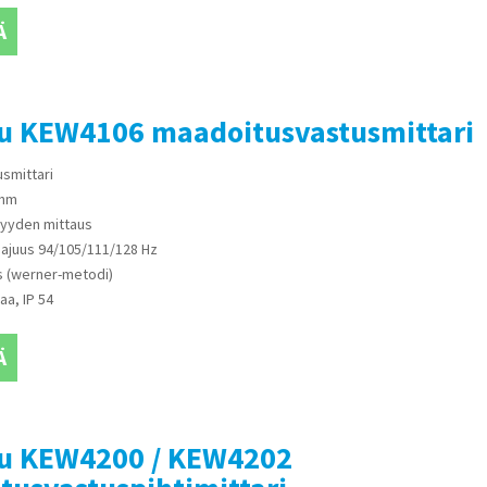
Ä
su KEW4106 maadoitusvastusmittari
smittari
ohm
syyden mittaus
aajuus 94/105/111/128 Hz
s (werner-metodi)
aa, IP 54
Ä
su KEW4200 / KEW4202