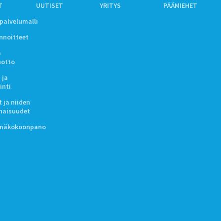
T
UUTISET
YRITYS
PÄÄMIEHET
ipalvelumalli
innoitteet
a
notto
 ja
inti
 ja niiden
naisuudet
lmäkokoonpano