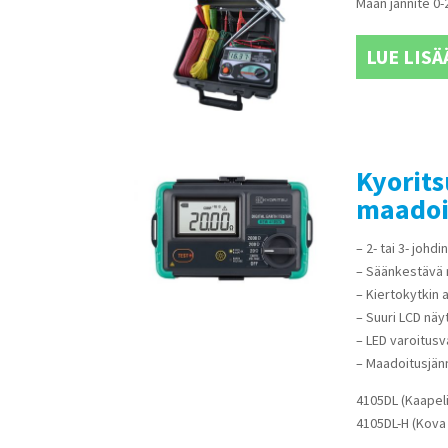
Maan jännite 0-2
LUE LISÄ
Kyorit
maadoi
– 2- tai 3- johd
– Säänkestävä 
– Kiertokytkin 
– Suuri LCD näy
– LED varoitus
– Maadoitusjän
4105DL (Kaapel
4105DL-H (Kova