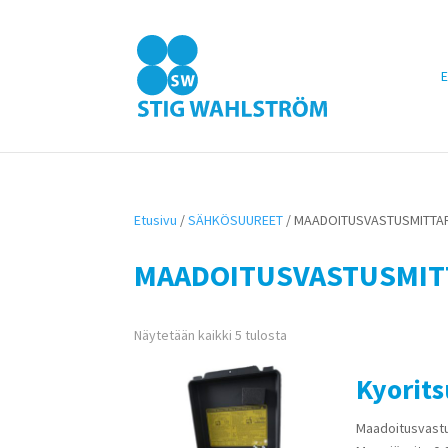
E
Etusivu
/
SÄHKÖSUUREET
/ MAADOITUSVASTUSMITTA
MAADOITUSVASTUSMIT
Näytetään kaikki 5 tulosta
Kyorit
Maadoitusvastu