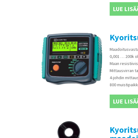
LUE LISÄ
Kyorit
Maadoitusvastu
0,001 … 200k 
Maan resistiivi
Mittausvirran t
4-johdin mittau
800 muistipaikk
LUE LISÄ
Kyorit