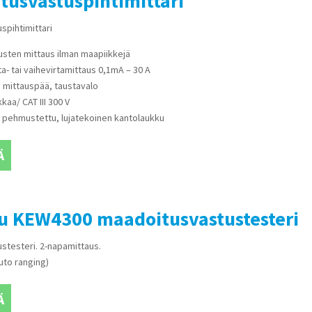
tusvastuspihtimittari
spihtimittari
usten mittaus ilman maapiikkejä
a- tai vaihevirtamittaus 0,1mA – 30 A
u mittauspää, taustavalo
kaa/ CAT III 300 V
a pehmustettu, lujatekoinen kantolaukku
Ä
su KEW4300 maadoitusvastustesteri
stesteri. 2-napamittaus.
uto ranging)
Ä