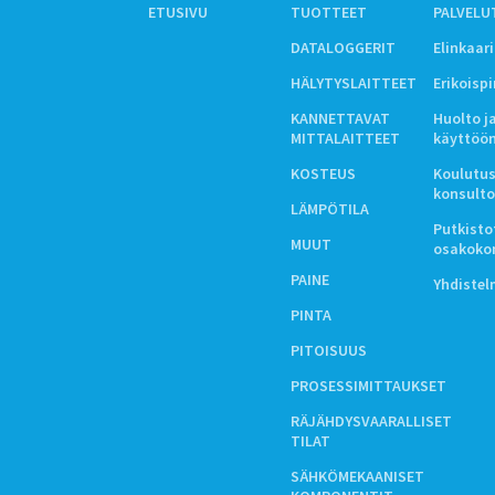
ETUSIVU
TUOTTEET
PALVELU
DATALOGGERIT
Elinkaar
HÄLYTYSLAITTEET
Erikoisp
KANNETTAVAT
Huolto j
MITTALAITTEET
käyttöö
KOSTEUS
Koulutus
konsulto
LÄMPÖTILA
Putkistot
MUUT
osakoko
PAINE
Yhdiste
PINTA
PITOISUUS
PROSESSIMITTAUKSET
RÄJÄHDYSVAARALLISET
TILAT
SÄHKÖMEKAANISET