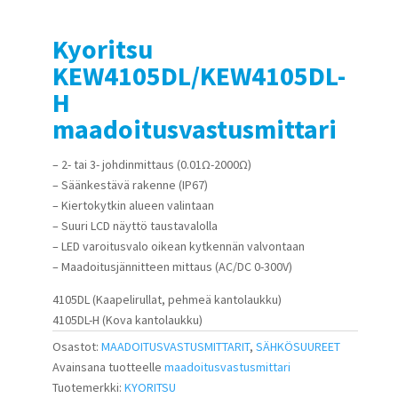
Kyoritsu
KEW4105DL/KEW4105DL-
H
maadoitusvastusmittari
– 2- tai 3- johdinmittaus (0.01Ω-2000Ω)
– Säänkestävä rakenne (IP67)
– Kiertokytkin alueen valintaan
– Suuri LCD näyttö taustavalolla
– LED varoitusvalo oikean kytkennän valvontaan
– Maadoitusjännitteen mittaus (AC/DC 0-300V)
4105DL (Kaapelirullat, pehmeä kantolaukku)
4105DL-H (Kova kantolaukku)
Osastot:
MAADOITUSVASTUSMITTARIT
,
SÄHKÖSUUREET
Avainsana tuotteelle
maadoitusvastusmittari
Tuotemerkki:
KYORITSU