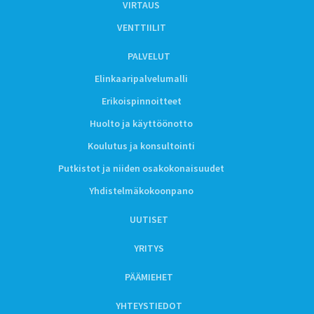
VIRTAUS
VENTTIILIT
PALVELUT
Elinkaaripalvelumalli
Erikoispinnoitteet
Huolto ja käyttöönotto
Koulutus ja konsultointi
Putkistot ja niiden osakokonaisuudet
Yhdistelmäkokoonpano
UUTISET
YRITYS
PÄÄMIEHET
YHTEYSTIEDOT