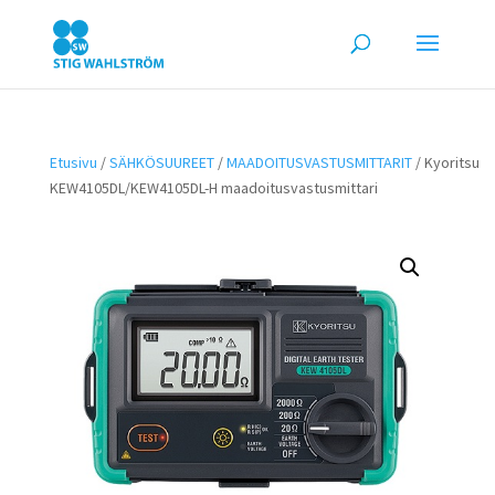
Etusivu
/
SÄHKÖSUUREET
/
MAADOITUSVASTUSMITTARIT
/ Kyoritsu
KEW4105DL/KEW4105DL-H maadoitusvastusmittari