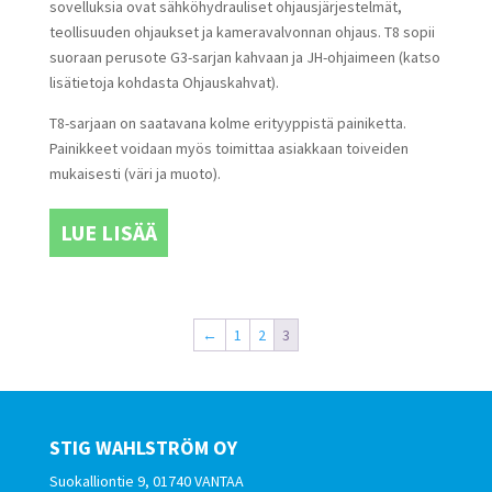
sovelluksia ovat sähköhydrauliset ohjausjärjestelmät,
teollisuuden ohjaukset ja kameravalvonnan ohjaus. T8 sopii
suoraan perusote G3-sarjan kahvaan ja JH-ohjaimeen (katso
lisätietoja kohdasta Ohjauskahvat).
T8-sarjaan on saatavana kolme erityyppistä painiketta.
Painikkeet voidaan myös toimittaa asiakkaan toiveiden
mukaisesti (väri ja muoto).
LUE LISÄÄ
←
1
2
3
STIG WAHLSTRÖM OY
Suokalliontie 9, 01740 VANTAA