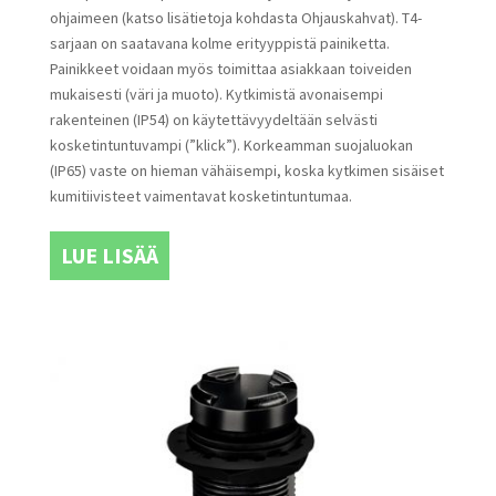
ohjaimeen (katso lisätietoja kohdasta Ohjauskahvat). T4-
sarjaan on saatavana kolme erityyppistä painiketta.
Painikkeet voidaan myös toimittaa asiakkaan toiveiden
mukaisesti (väri ja muoto). Kytkimistä avonaisempi
rakenteinen (IP54) on käytettävyydeltään selvästi
kosketintuntuvampi (”klick”). Korkeamman suojaluokan
(IP65) vaste on hieman vähäisempi, koska kytkimen sisäiset
kumitiivisteet vaimentavat kosketintuntumaa.
LUE LISÄÄ