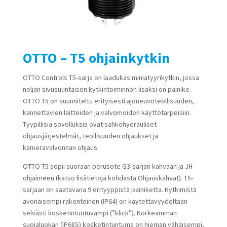
OTTO – T5 ohjainkytkin
OTTO Controls T5-sarja on laadukas miniatyyrikytkin, jossa
neljän sivusuuntaisen kytkintoiminnon lisäksi on painike.
OTTO T5 on suunniteltu erityisesti ajoneuvoteollisuuden,
kannettavien laitteiden ja valvomoiden käyttötarpeisiin.
Tyypillisiä sovelluksia ovat sähköhydrauliset
ohjausjärjestelmät, teollisuuden ohjaukset ja
kameravalvonnan ohjaus.
OTTO T5 sopii suoraan perusote G3-sarjan kahvaan ja JH-
ohjaimeen (katso lisätietoja kohdasta Ohjauskahvat). T5-
sarjaan on saatavana 9 erityyppistä painiketta. Kytkimistä
avonaisempi rakenteinen (IP64) on käytettävyydeltään
selvästi kosketintuntuvampi (”klick”). Korkeamman
suojaluokan (IP68S) kosketintuntuma on hieman vähäisempi,