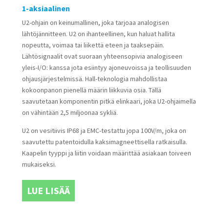
1-aksiaalinen
U2-ohjain on keinumallinen, joka tarjoaa analogisen
lähtöjännitteen. U2 on ihanteellinen, kun haluat hallita
nopeutta, voimaa tai liikettä eteen ja taaksepäin.
Lähtösignaalit ovat suoraan yhteensopivia analogiseen
yleis-I/O: kanssa jota esiintyy ajoneuvoissa ja teollisuuden
ohjausjärjestelmissä. Hall-teknologia mahdollistaa
kokoonpanon pienellä määrin liikkuvia osia. Tällä
saavutetaan komponentin pitkä elinkaari, joka U2-ohjaimella
on vähintään 2,5 miljoonaa sykliä.
U2 on vesitiivis IP68 ja EMC-testattu jopa 100V/m, joka on
saavutettu patentoidulla kaksimagneettisella ratkaisulla.
Kaapelin tyyppi ja liitin voidaan määrittää asiakaan toiveen
mukaiseksi.
LUE LISÄÄ