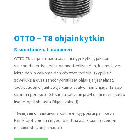
OTTO – T8 ohjainkytkin
8-suuntainen, 1-napainen
OTTO T8-sarja on laadukas miniatyyrikytkin, joka on
suunniteltu erityisesti ajoneuvoteollisuuden, kannettavien
laitteiden ja valvomoiden käyttötarpeisiin. Tyypillisiä
sovelluksia ovat sähköhydrauliset ohjausjärjestelmät,
teollisuuden ohjaukset ja kameravalvonnan ohjaus. T8 sopii
suoraan perusote G3-sarjan kahvaan ja JH-ohjaimeen (katso
lisätietoja kohdasta Ohjauskahvat).
T8-sarjaan on saatavana kolme erityyppistä painiketta.
Painikkeet voidaan myös toimittaa asiakkaan toiveiden
mukaisesti (väri ja muoto).