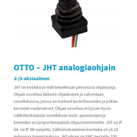
OTTO – JHT analogiaohjain
2-/3-aksiaalinen
JHT on keskikoon Hall-tekniikkaan perustuva ohjainsarja.
Ohjain soveltuu liikkeen ohjaukseen ja valvontaan
sovelluksissa, joissa on korkeat luotettavuuden ja pitkän
kestoiän vaatimukset. Ohjain soveltuu erityisen hyvin
sähköhydraulisiin sovelluksiin esim. ajoneuvojen ja
koneiden eri proportionaalisiin ohjaustoimintoihin. JHT on IP
64- tai IP 68-suojattu. Sähkömekaaninen kestoikä on yli 10
miljoonaa toimintajaksoa. JHT-ohjain on EMC-testattu 100