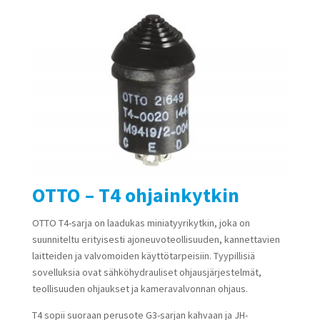
OTTO – T4 ohjainkytkin
OTTO T4-sarja on laadukas miniatyyrikytkin, joka on
suunniteltu erityisesti ajoneuvoteollisuuden, kannettavien
laitteiden ja valvomoiden käyttötarpeisiin. Tyypillisiä
sovelluksia ovat sähköhydrauliset ohjausjärjestelmät,
teollisuuden ohjaukset ja kameravalvonnan ohjaus.
T4 sopii suoraan perusote G3-sarjan kahvaan ja JH-