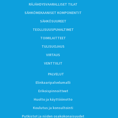
RÄJÄHDYSVAARALLISET TILAT
SÄHKÖMEKAANISET KOMPONENTIT
SÄHKÖSUUREET
TEOLLISUUSPUHALTIMET
TOIMILAITTEET
TULISUOJAUS
VIRTAUS
VENTTIILIT
PALVELUT
Elinkaaripalvelumalli
Erikoispinnoitteet
Huolto ja käyttöönotto
Koulutus ja konsultointi
Putkistot ja niiden osakokonaisuudet