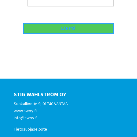
STIG WAHLSTRÖM OY
Suokalliontie 9, 01740 VANTAA
www.swoy.fi
info@swoy.fi
Tietosuojaseloste