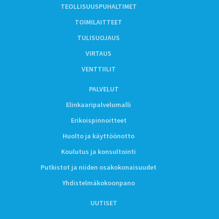
TEOLLISUUSPUHALTIMET
TOIMILAITTEET
TULISUOJAUS
VIRTAUS
VENTTIILIT
PALVELUT
Elinkaaripalvelumalli
Erikoispinnoitteet
Huolto ja käyttöönotto
Koulutus ja konsultointi
Putkistot ja niiden osakokonaisuudet
Yhdistelmäkokoonpano
UUTISET