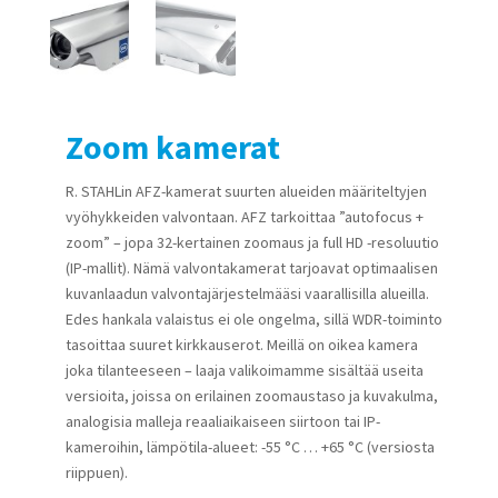
Zoom kamerat
R. STAHLin AFZ-kamerat suurten alueiden määriteltyjen
vyöhykkeiden valvontaan. AFZ tarkoittaa ”autofocus +
zoom” – jopa 32-kertainen zoomaus ja full HD -resoluutio
(IP-mallit). Nämä valvontakamerat tarjoavat optimaalisen
kuvanlaadun valvontajärjestelmääsi vaarallisilla alueilla.
Edes hankala valaistus ei ole ongelma, sillä WDR-toiminto
tasoittaa suuret kirkkauserot. Meillä on oikea kamera
joka tilanteeseen – laaja valikoimamme sisältää useita
versioita, joissa on erilainen zoomaustaso ja kuvakulma,
analogisia malleja reaaliaikaiseen siirtoon tai IP-
kameroihin, lämpötila-alueet: -55 °C … +65 °C (versiosta
riippuen).