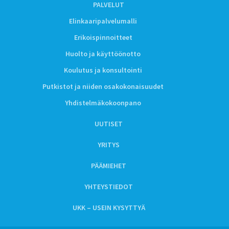
PALVELUT
Elinkaaripalvelumalli
Erikoispinnoitteet
Huolto ja käyttöönotto
Koulutus ja konsultointi
Putkistot ja niiden osakokonaisuudet
Yhdistelmäkokoonpano
UUTISET
YRITYS
PÄÄMIEHET
YHTEYSTIEDOT
UKK – USEIN KYSYTTYÄ