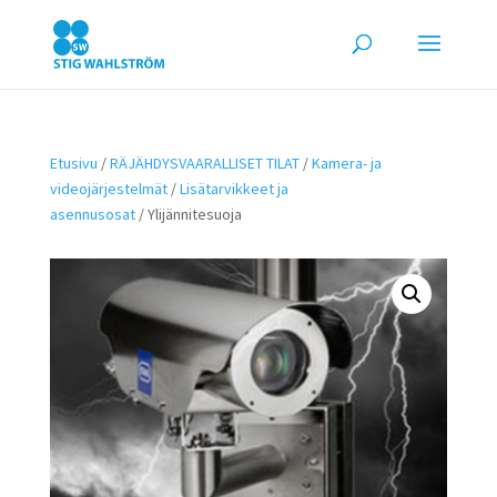
Etusivu
/
RÄJÄHDYSVAARALLISET TILAT
/
Kamera- ja
videojärjestelmät
/
Lisätarvikkeet ja
asennusosat
/ Ylijännitesuoja