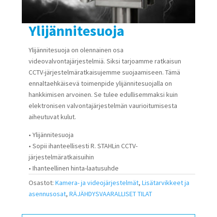
Ylijännitesuoja
Ylijännitesuoja on olennainen osa
videovalvontajärjestelmiä. Siksi tarjoamme ratkaisun
CCTV-järjestelmäratkaisujemme suojaamiseen. Tämä
ennaltaehkäisevä toimenpide ylijännitesuojalla on
hankkimisen arvoinen. Se tulee edullisemmaksi kuin
elektronisen valvontajärjestelmän vaurioitumisesta
aiheutuvat kulut.
• Ylijännitesuoja
• Sopii ihanteellisesti R. STAHLin CCTV-
järjestelmäratkaisuihin
• Ihanteellinen hinta-laatusuhde
Osastot:
Kamera- ja videojärjestelmät
,
Lisätarvikkeet ja
asennusosat
,
RÄJÄHDYSVAARALLISET TILAT