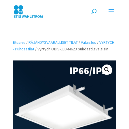
Etusivu
/
RÄJÄHDYSVAARALLISET TILAT
/
Valaistus
/
VYRTYCH
- Puhdastilat
/ Vyrtych ODIS-LED-M623 puhdastilavalaisin