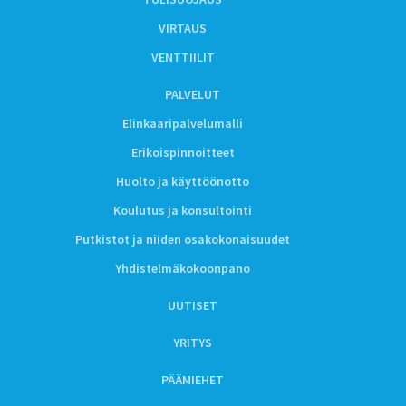
VIRTAUS
VENTTIILIT
PALVELUT
Elinkaaripalvelumalli
Erikoispinnoitteet
Huolto ja käyttöönotto
Koulutus ja konsultointi
Putkistot ja niiden osakokonaisuudet
Yhdistelmäkokoonpano
UUTISET
YRITYS
PÄÄMIEHET