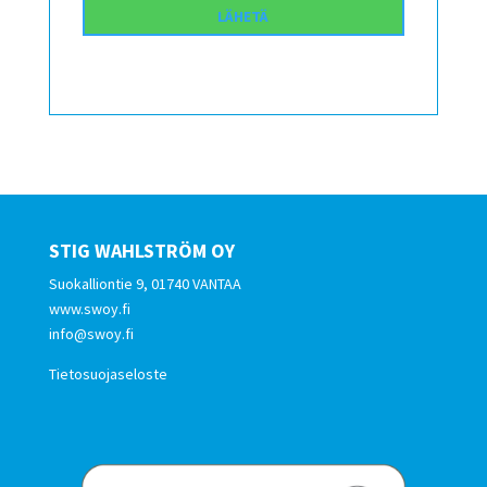
STIG WAHLSTRÖM OY
Suokalliontie 9, 01740 VANTAA
www.swoy.fi
info@swoy.fi
Tietosuojaseloste