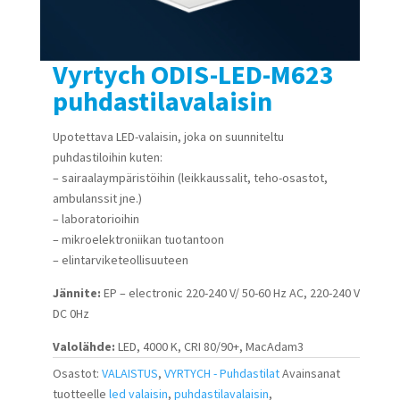
Vyrtych ODIS-LED-M623
puhdastilavalaisin
Upotettava LED-valaisin, joka on suunniteltu
puhdastiloihin kuten:
– sairaalaympäristöihin (leikkaussalit, teho-osastot,
ambulanssit jne.)
– laboratorioihin
– mikroelektroniikan tuotantoon
– elintarviketeollisuuteen
Jännite:
EP – electronic 220-240 V/ 50-60 Hz AC, 220-240 V
DC 0Hz
Valolähde:
LED, 4000 K, CRI 80/90+, MacAdam3
Osastot:
VALAISTUS
,
VYRTYCH - Puhdastilat
Avainsanat
tuotteelle
led valaisin
,
puhdastilavalaisin
,