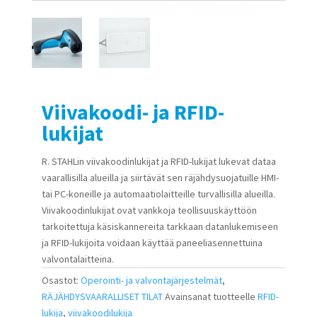
Viivakoodi- ja RFID-
lukijat
R. STAHLin viivakoodinlukijat ja RFID-lukijat lukevat dataa
vaarallisilla alueilla ja siirtävät sen räjähdysuojatuille HMI-
tai PC-koneille ja automaatiolaitteille turvallisilla alueilla.
Viivakoodinlukijat ovat vankkoja teollisuuskäyttöön
tarkoitettuja käsiskannereita tarkkaan datanlukemiseen
ja RFID-lukijoita voidaan käyttää paneeliasennettuina
valvontalaitteina.
Osastot:
Operointi- ja valvontajärjestelmät
,
RÄJÄHDYSVAARALLISET TILAT
Avainsanat tuotteelle
RFID-
lukija
,
viivakoodilukija