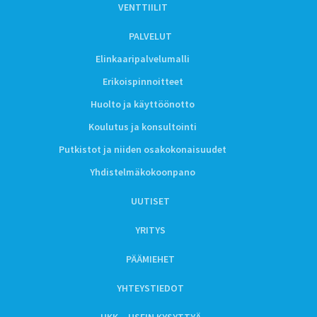
VENTTIILIT
PALVELUT
Elinkaaripalvelumalli
Erikoispinnoitteet
Huolto ja käyttöönotto
Koulutus ja konsultointi
Putkistot ja niiden osakokonaisuudet
Yhdistelmäkokoonpano
UUTISET
YRITYS
PÄÄMIEHET
YHTEYSTIEDOT