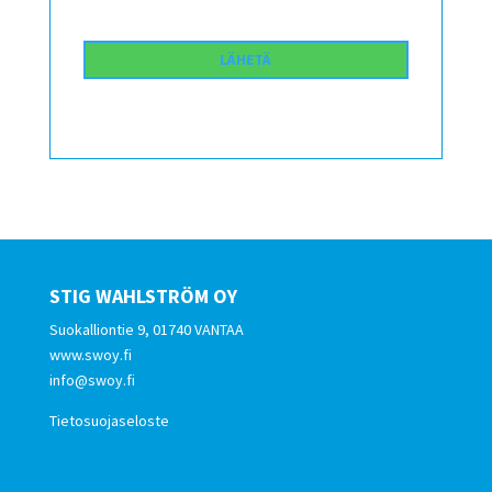
STIG WAHLSTRÖM OY
Suokalliontie 9, 01740 VANTAA
www.swoy.fi
info@swoy.fi
Tietosuojaseloste