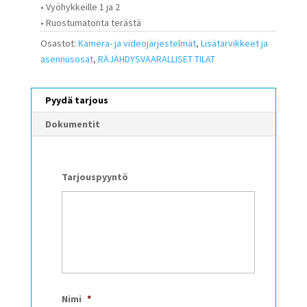
• Vyöhykkeille 1 ja 2
• Ruostumatonta terästä
Osastot:
Kamera- ja videojärjestelmät
,
Lisätarvikkeet ja
asennusosat
,
RÄJÄHDYSVAARALLISET TILAT
Pyydä tarjous
Dokumentit
Tarjouspyyntö
Nimi
*