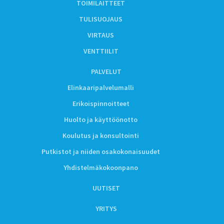
TOIMILAITTEET
TULISUOJAUS
VIRTAUS
VENTTIILIT
PALVELUT
Elinkaaripalvelumalli
Erikoispinnoitteet
Huolto ja käyttöönotto
Koulutus ja konsultointi
Putkistot ja niiden osakokonaisuudet
Yhdistelmäkokoonpano
UUTISET
YRITYS