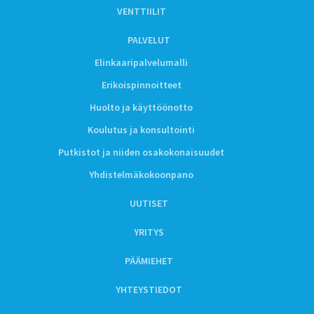
VENTTIILIT
PALVELUT
Elinkaaripalvelumalli
Erikoispinnoitteet
Huolto ja käyttöönotto
Koulutus ja konsultointi
Putkistot ja niiden osakokonaisuudet
Yhdistelmäkokoonpano
UUTISET
YRITYS
PÄÄMIEHET
YHTEYSTIEDOT