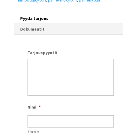
lämpötilakytkin
,
paine-erokytkin
,
painekytkin
Pyydä tarjous
Dokumentit
Tarjouspyyntö
Nimi
*
Etunimi