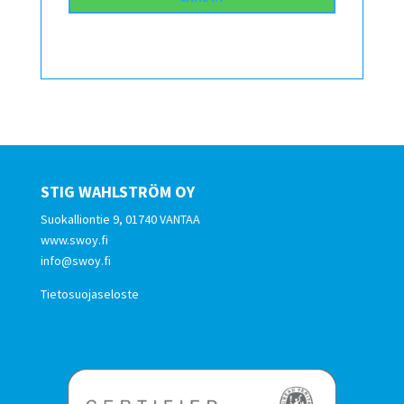
STIG WAHLSTRÖM OY
Suokalliontie 9, 01740 VANTAA
www.swoy.fi
info@swoy.fi
Tietosuojaseloste