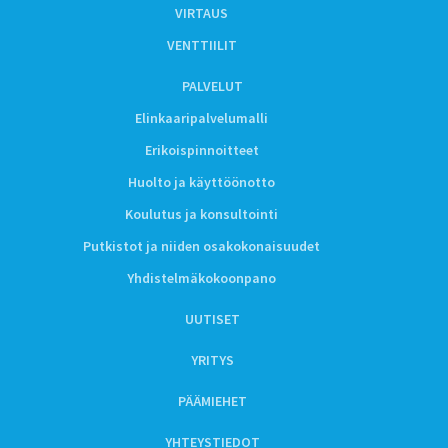
VIRTAUS
VENTTIILIT
PALVELUT
Elinkaaripalvelumalli
Erikoispinnoitteet
Huolto ja käyttöönotto
Koulutus ja konsultointi
Putkistot ja niiden osakokonaisuudet
Yhdistelmäkokoonpano
UUTISET
YRITYS
PÄÄMIEHET
YHTEYSTIEDOT