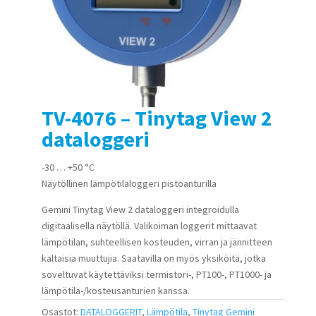
TV-4076 – Tinytag View 2
dataloggeri
-30 … +50 °C
Näytöllinen lämpötilaloggeri pistoanturilla
Gemini Tinytag View 2 dataloggeri integroidulla
digitaalisella näytöllä. Valikoiman loggerit mittaavat
lämpötilan, suhteellisen kosteuden, virran ja jännitteen
kaltaisia muuttujia. Saatavilla on myös yksiköitä, jotka
soveltuvat käytettäviksi termistori-, PT100-, PT1000- ja
lämpötila-/kosteusanturien kanssa.
Osastot:
DATALOGGERIT
,
Lämpötila
,
Tinytag Gemini