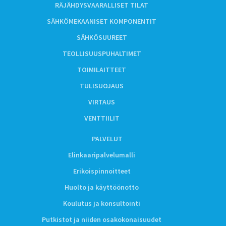
RÄJÄHDYSVAARALLISET TILAT
SÄHKÖMEKAANISET KOMPONENTIT
SÄHKÖSUUREET
TEOLLISUUSPUHALTIMET
TOIMILAITTEET
TULISUOJAUS
VIRTAUS
VENTTIILIT
PALVELUT
Elinkaaripalvelumalli
Erikoispinnoitteet
Huolto ja käyttöönotto
Koulutus ja konsultointi
Putkistot ja niiden osakokonaisuudet