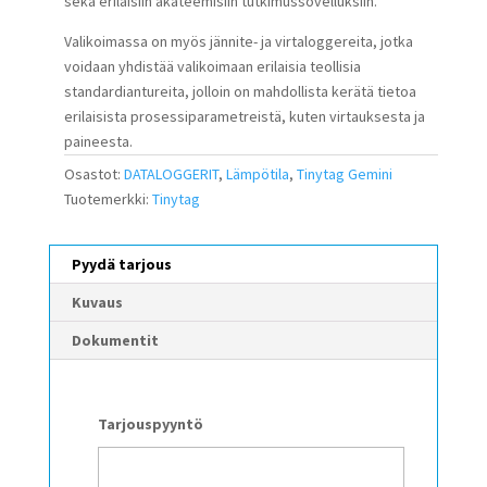
sekä erilaisiin akateemisiin tutkimussovelluksiin.
Valikoimassa on myös jännite- ja virtaloggereita, jotka
voidaan yhdistää valikoimaan erilaisia teollisia
standardiantureita, jolloin on mahdollista kerätä tietoa
erilaisista prosessiparametreistä, kuten virtauksesta ja
paineesta.
Osastot:
DATALOGGERIT
,
Lämpötila
,
Tinytag Gemini
Tuotemerkki:
Tinytag
Pyydä tarjous
Kuvaus
Dokumentit
Tarjouspyyntö