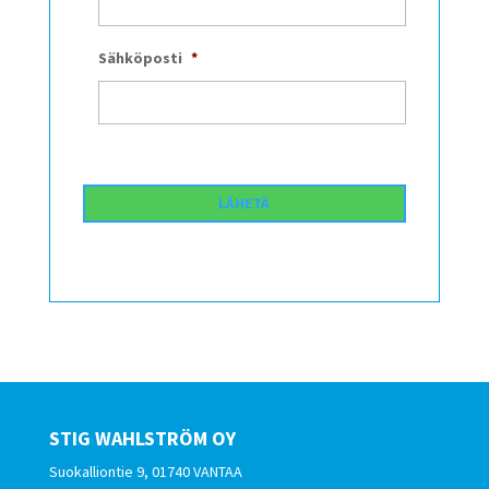
Sähköposti
*
STIG WAHLSTRÖM OY
Suokalliontie 9, 01740 VANTAA