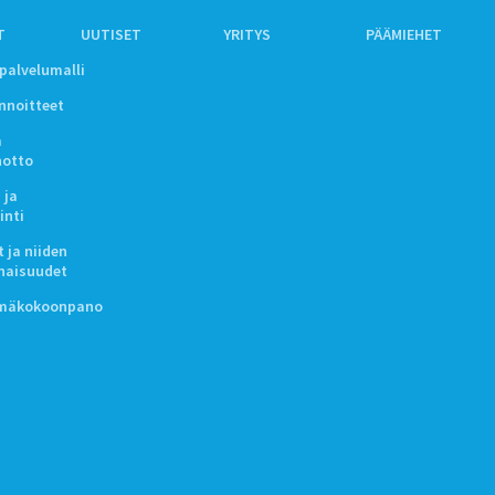
T
UUTISET
YRITYS
PÄÄMIEHET
ipalvelumalli
innoitteet
a
notto
 ja
inti
 ja niiden
naisuudet
lmäkokoonpano