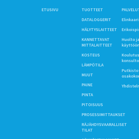
ETUSIVU
TUOTTEET
PALVELU
DATALOGGERIT
Elinkaar
HÄLYTYSLAITTEET
Erikoisp
KANNETTAVAT
Huolto j
MITTALAITTEET
käyttöö
KOSTEUS
Koulutus
konsulto
LÄMPÖTILA
Putkistot
MUUT
osakoko
PAINE
Yhdiste
PINTA
PITOISUUS
PROSESSIMITTAUKSET
RÄJÄHDYSVAARALLISET
TILAT