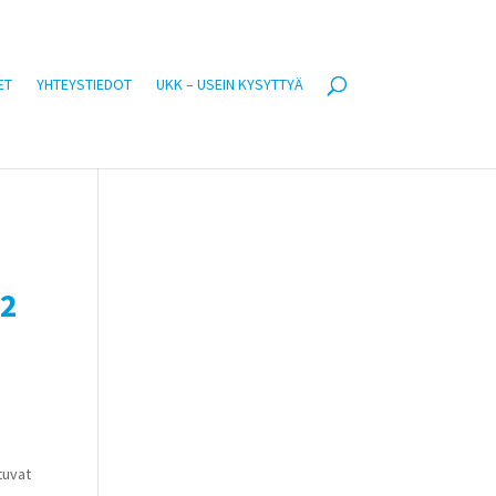
ET
YHTEYSTIEDOT
UKK – USEIN KYSYTTYÄ
 2
a
tuvat