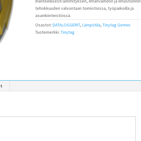
ihanteellisesti lämmityksen, ilmanvaihdon ja ilmastoinnin
tehokkuuden valvontaan toimistoissa, työpaikoilla ja
asuinkiinteistöissä.
Osastot:
DATALOGGERIT
,
Lämpötila
,
Tinytag Gemini
Tuotemerkki:
Tinytag
it