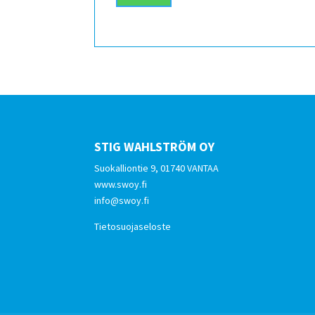
STIG WAHLSTRÖM OY
Suokalliontie 9, 01740 VANTAA
www.swoy.fi
info@swoy.fi
Tietosuojaseloste