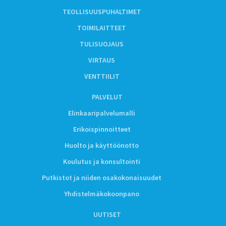
TEOLLISUUSPUHALTIMET
TOIMILAITTEET
TULISUOJAUS
VIRTAUS
VENTTIILIT
PALVELUT
Elinkaaripalvelumalli
Erikoispinnoitteet
Huolto ja käyttöönotto
Koulutus ja konsultointi
Putkistot ja niiden osakokonaisuudet
Yhdistelmäkokoonpano
UUTISET