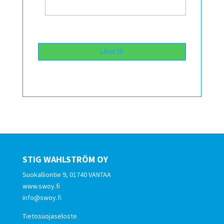
STIG WAHLSTRÖM OY
Suokalliontie 9, 01740 VANTAA
www.swoy.fi
info@swoy.fi
Tietosuojaseloste