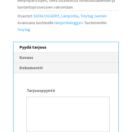
elinympäristöjen, sekä sisätiloissa teollisuusalueiden ja
tuotantoprosessien valvontaan.
Osastot:
DATALOGGERIT
,
Lämpötila
,
Tinytag Gemini
Avainsana tuotteelle
lämpötilaloggeri
Tuotemerkki:
Tinytag
Pyydä tarjous
Kuvaus
Dokumentit
Tarjouspyyntö