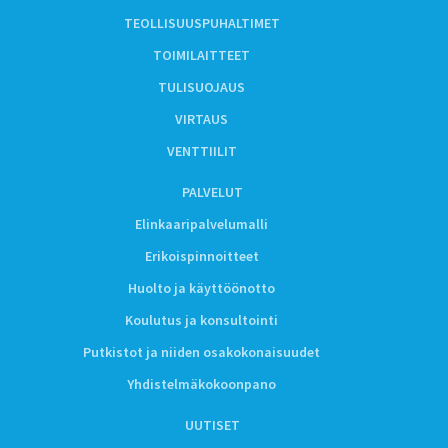
TEOLLISUUSPUHALTIMET
TOIMILAITTEET
TULISUOJAUS
VIRTAUS
VENTTIILIT
PALVELUT
Elinkaaripalvelumalli
Erikoispinnoitteet
Huolto ja käyttöönotto
Koulutus ja konsultointi
Putkistot ja niiden osakokonaisuudet
Yhdistelmäkokoonpano
UUTISET