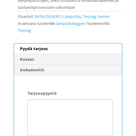
elinympäristöjen, sekä sisätiloissa teollisuusalueiden ja
tuotantoprosessien valvontaan.
Osastot:
DATALOGGERIT
,
Lämpötila
,
Tinytag Gemini
Avainsana tuotteelle
lämpötilaloggeri
Tuotemerkki:
Tinytag
Pyydä tarjous
Kuvaus
Dokumentit
Tarjouspyyntö