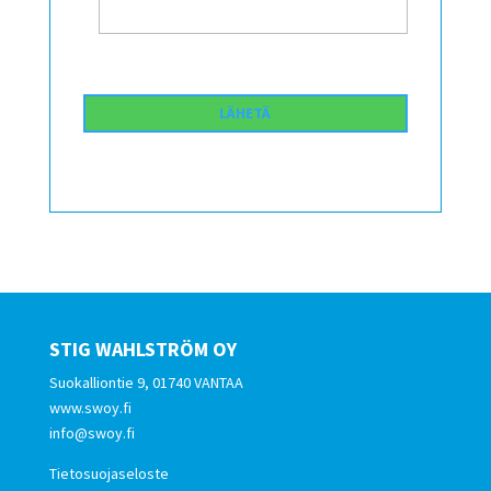
STIG WAHLSTRÖM OY
Suokalliontie 9, 01740 VANTAA
www.swoy.fi
info@swoy.fi
Tietosuojaseloste