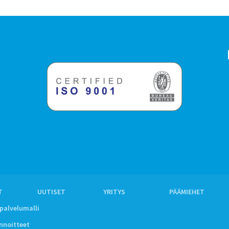
T
UUTISET
YRITYS
PÄÄMIEHET
ipalvelumalli
innoitteet