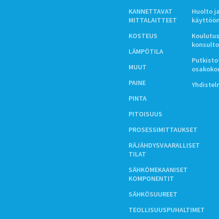
KANNETTAVAT
Huolto j
MITTALAITTEET
käyttöö
KOSTEUS
Koulutus
konsulto
LÄMPÖTILA
Putkistot
MUUT
osakoko
PAINE
Yhdiste
PINTA
PITOISUUS
PROSESSIMITTAUKSET
RÄJÄHDYSVAARALLISET
TILAT
SÄHKÖMEKAANISET
KOMPONENTIT
SÄHKÖSUUREET
TEOLLISUUSPUHALTIMET