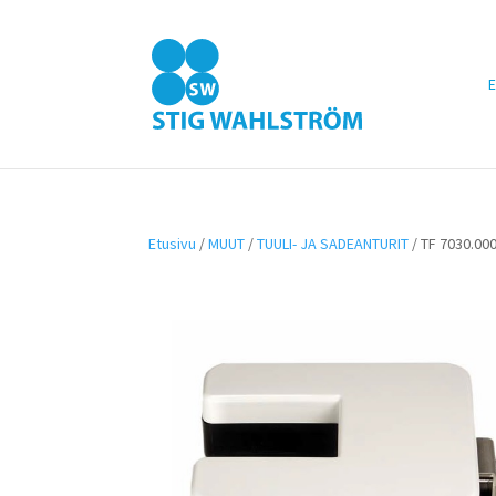
E
Etusivu
/
MUUT
/
TUULI- JA SADEANTURIT
/ TF 7030.00