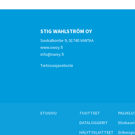
STIG WAHLSTRÖM OY
Suokalliontie 9, 01740 VANTAA
www.swoy.fi
info@swoy.fi
Tietosuojaseloste
ETUSIVU
TUOTTEET
PALVELU
DATALOGGERIT
Elinkaar
HÄLYTYSLAITTEET
Erikoisp