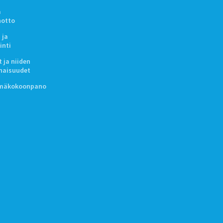
a
notto
 ja
inti
 ja niiden
naisuudet
lmäkokoonpano