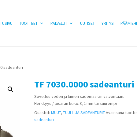
TUSIVU
TUOTTEET
PALVELUT
UUTISET
YRITYS
PÄÄMIEH
00 sadeanturi
TF 7030.0000 sadeanturi
Soveltuu veden ja lumen sademäärän valvontaan.
Herkkyys / pisaran koko: 0,2 mm tai suurempi
Osastot:
MUUT
,
TUULI- JA SADEANTURIT
Avainsana tuotte
sadeanturi